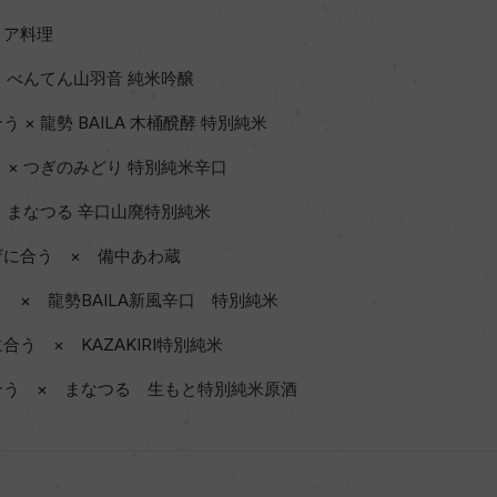
リア料理
× べんてん山羽音 純米吟醸
× 龍勢 BAILA 木桶醗酵 特別純米
 × つぎのみどり 特別純米辛口
× まなつる 辛口山廃特別純米
ザに合う × 備中あわ蔵
 × 龍勢BAILA新風辛口 特別純米
う × KAZAKIRI特別純米
合う × まなつる 生もと特別純米原酒