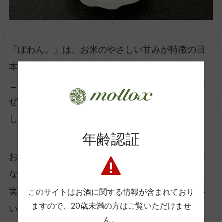
「ぽわん。」は、お米のやさしい甘みが特徴の日
本酒です。
このお酒に粒あんを合わせてみたところ、まるで
ぜんざいを食べているかのような味わいになりま
した。
年齢認証
お米由来の甘さと、小豆の素朴な甘みがうまく重
なり合っていて、後味もすっきりしています。
実際に試してみると、日本酒と和菓子は相性がい
このサイトはお酒に関する情報が含まれており
ますので、
20歳未満の方はご覧いただけませ
いんだなと実感できます。
ん。