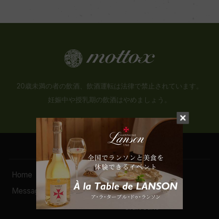
20歳未満の者の飲酒、飲酒運転は法律で禁止されています。
妊娠中や授乳期の飲酒はやめましょう。
Home
Search（検索）
Message
- Wine
- Craft Sake