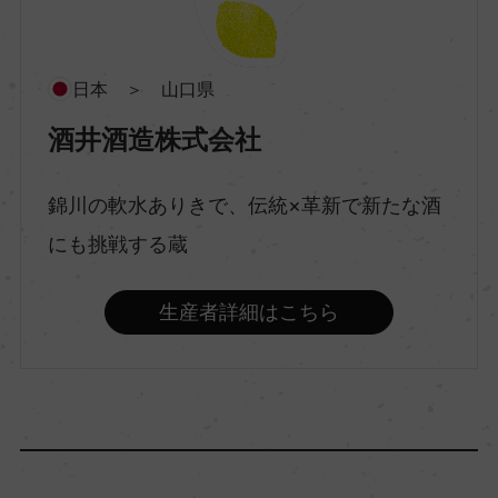
酒質
純米
日本 ＞ 山口県
酒井酒造株式会社
原料米
山口県産山田錦、山口県産日本晴
錦川の軟水ありきで、伝統×革新で新たな酒
にも挑戦する蔵
精米歩合
70％
生産者詳細はこちら
アルコール度数
6％
日本酒度