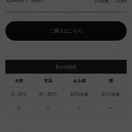
円（税抜）
内容量：720ml
ご購入はこちら
飲み頃温度
冷酒
常温
ぬる燗
燗
5～12℃
15～25℃
40℃前後
45℃前後
◎
ー
ー
ー