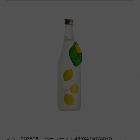
品番：
003809
バーコード：
4993415074970