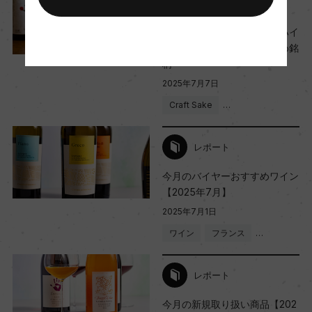
スタッフのつぶやき
日本酒の炭酸割り『日本酒ハイ
ボール』の作り方・おすすめ銘
柄
2025年7月7日
Craft Sake
…
レポート
今月のバイヤーおすすめワイン
【2025年7月】
2025年7月1日
ワイン
フランス
…
レポート
今月の新規取り扱い商品【202