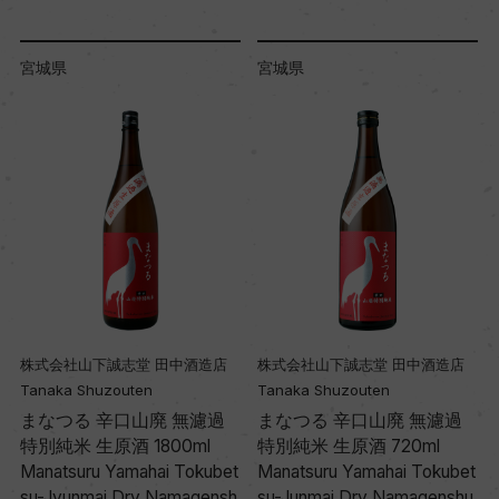
県
宮城県
宮城県
会社山下誠志堂 田中酒造店
株式会社山下誠志堂 田中酒造店
株式会社
ka Shuzouten
Tanaka Shuzouten
Tanaka 
つる 辛口山廃 無濾過
まなつる 辛口山廃 無濾過
まなつ
米 生原酒 1800ml
特別純米 生原酒 720ml
1800ml
tsuru Yamahai Tokubet
Manatsuru Yamahai Tokubet
Manatsu
yunmai Dry Namagensh
su-Junmai Dry Namagenshu
su-Jyun