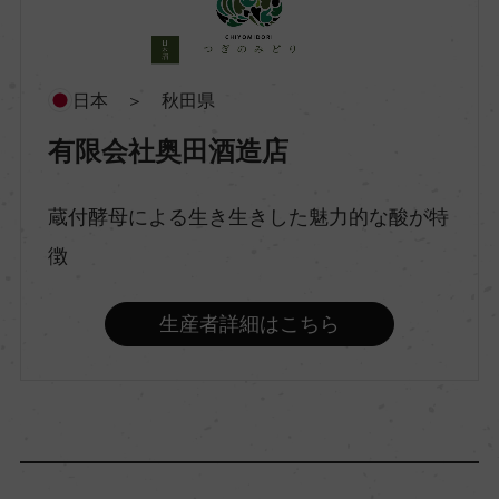
酒質
特別純米
日本 ＞ 秋田県
有限会社奥田酒造店
原料米
麹:秋田県産美山錦、掛:秋田県産ぎんさん
蔵付酵母による生き生きした魅力的な酸が特
徴
精米歩合
60％
生産者詳細はこちら
アルコール度数
16.5％
日本酒度