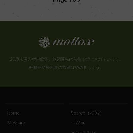
20歳未満の者の飲酒、飲酒運転は法律で禁止されています。
妊娠中や授乳期の飲酒はやめましょう。
Home
Search（検索）
Message
- Wine
- Craft Sake