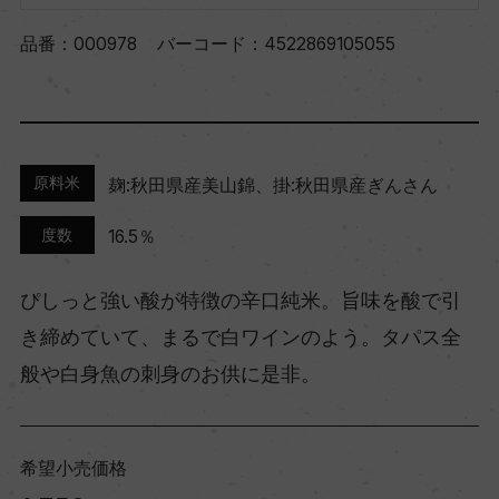
品番：
000978
バーコード：
4522869105055
原料米
麹:秋田県産美山錦、掛:秋田県産ぎんさん
度数
16.5％
ぴしっと強い酸が特徴の辛口純米。旨味を酸で引
き締めていて、まるで白ワインのよう。タパス全
般や白身魚の刺身のお供に是非。
希望小売価格