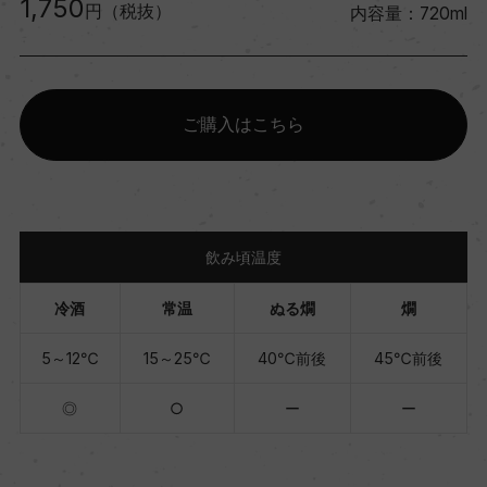
1,750
円（税抜）
内容量：720ml
ご購入はこちら
飲み頃温度
冷酒
常温
ぬる燗
燗
5～12℃
15～25℃
40℃前後
45℃前後
◎
○
ー
ー