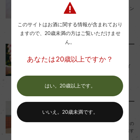
今月のバイヤーおすすめワイン
【2025年6月】
このサイトはお酒に関する情報が含まれており
2025年6月1日
ますので、
20歳未満の方はご覧いただけませ
ワイン
フランス
…
ん。
スタッフのつぶやき
あなたは20歳以上ですか？
-連続ラベル小説- 草花のワイ
ンたち
2023年8月25日
はい。20歳以上です。
Craft Sake
ワイン
…
料理に合わせる
いいえ。20歳未満です。
ワイン以外も！ピザやパスタの
イタリアンに合う日本酒 おす
すめ6選