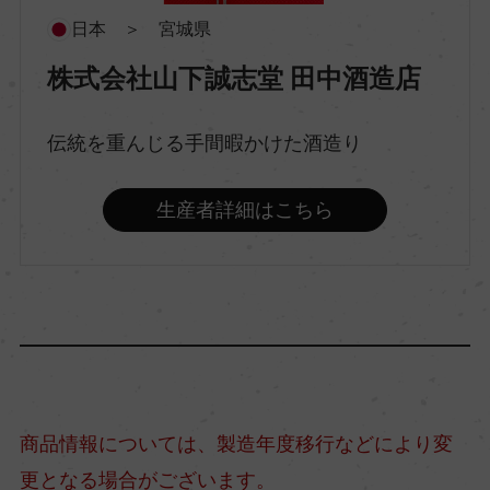
特別純米
日本 ＞ 宮城県
株式会社山下誠志堂 田中酒造店
原料米
宮城県産美山錦
伝統を重んじる手間暇かけた酒造り
精米歩合
生産者詳細はこちら
60％
アルコール度数
16.5％
日本酒度
商品情報については、製造年度移行などにより変
+3
更となる場合がございます。