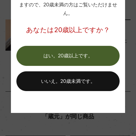
2022年12月5日
ますので、
20歳未満の方はご覧いただけませ
Craft Sake
ワイン
…
ん。
あなたは20歳以上ですか？
料理に合わせる
ソムリエが選んだ！ うなぎに
合う日本酒４選
はい。20歳以上です。
2022年7月20日
Craft Sake
日本
…
いいえ。20歳未満です。
「蔵元」が同じ商品