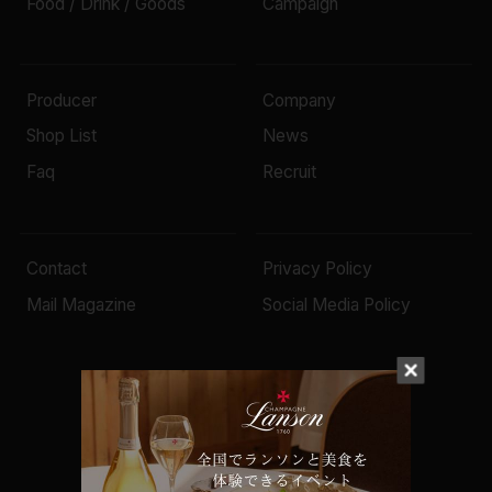
Food / Drink / Goods
Campaign
Producer
Company
Shop List
News
Faq
Recruit
Contact
Privacy Policy
Mail Magazine
Social Media Policy