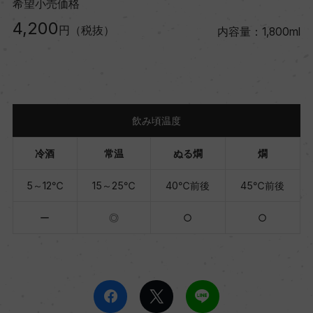
希望小売価格
4,200
円（税抜）
内容量：1,800ml
飲み頃温度
冷酒
常温
ぬる燗
燗
5～12℃
15～25℃
40℃前後
45℃前後
ー
◎
○
○