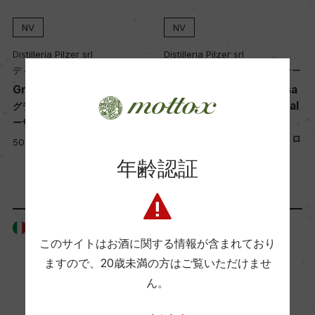
NV
NV
Distilleria Pilzer srl
Distilleria Pilzer srl
ディスティッレリア・ピルツァー
ディスティッレリア・ピルツァー
Grappa di Moscato Rosa
Grappa di Moscato Rosa
Vetro Soffiato Artigianal
グラッパ・ディ・モスカート・ロ
e
ーザ
グラッパ・ディ・モスカート・ロ
500ml, 5,200 yen
ーザ 手吹き硝子瓶
年齢認証
500ml, 9,000 yen
イタリア
イタリア
このサイトはお酒に関する情報が含まれており
ますので、
20歳未満の方はご覧いただけませ
ん。