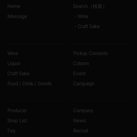
Home
Search（検索）
Message
- Wine
- Craft Sake
Wine
Pickup Contents
Liquor
Column
Craft Sake
Event
Food / Drink / Goods
Campaign
Producer
Company
Shop List
News
Faq
Recruit