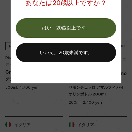
あなたは20歳以上ですか？
はい。20歳以上です。
Liquorificio Artigianale Profumi
NV
della Costiera
いいえ。20歳未満です。
Distilleria Pilzer srl
プロフーミ・デッラ・コスティエ
ディスティッレリア・ピルツァー
ーラ
Grappa di Pinot Nero
Limoncello Amalfi Violino
グラッパ・ディ・ピノ・ネロ
Bottle 200ml
500ml, 4,700 yen
リモンチェッロ アマルフィ バイ
オリンボトル 200ml
200ml, 2,400 yen
イタリア
イタリア