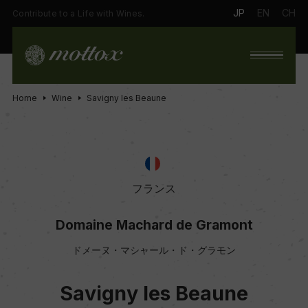
JP
EN
CH
Contribute to a Life with Wines.
Home
Wine
Savigny les Beaune
フランス
Domaine Machard de Gramont
ドメーヌ・マシャール・ド・グラモン
Savigny les Beaune