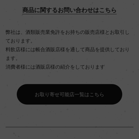
飲み頃温度
商品に関するお問い合わせはこちら
16℃
弊社は、酒類販売業免許をお持ちの販売店様とお取引し
ビオ情報・認証機関
ております。
ー
料飲店様には帳合酒販店様を通して商品を提供しており
ます。
消費者様には酒販店様の紹介をしております
有機JAS認証
ー
お取り寄せ可能店一覧はこちら
コンクール入賞歴
ー
海外ワイン専門誌評価歴