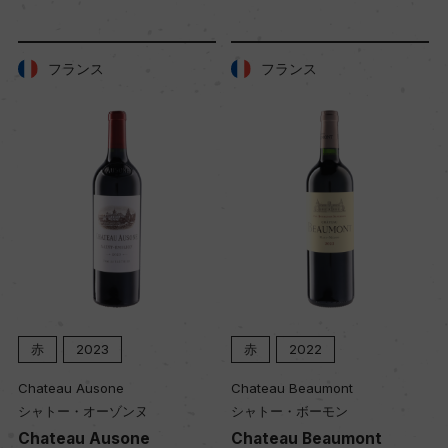
土壌
粘土石灰質
フランス
フランス
品質分類・原産地呼称
A.O.C.サヴィニー・レ・ボーヌ
格付
ー
入数
赤
2023
赤
2022
12
Chateau Ausone
Chateau Beaumont
シャトー・オーゾンヌ
シャトー・ボーモン
Chateau Ausone
Chateau Beaumont
色