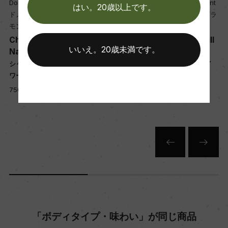
熟成：オーク樽 15カ月(228L、新樽比率20%)
Domaine Machard de Gramont
Domaine Machard de Gramont
はい。20歳以上です。
ドメーヌ・マシャール・ド・グラ
ドメーヌ・マシャール・ド・グラ
モン
モン
年間生産量
Chambolle Musigny Les
Chorey les Beaune Vieill
いいえ。20歳未満です。
i
Nazoires
es Vignes
5000
シャンボル・ミュジニー レ・ナゾ
ショレイ・レ・ボーヌ ヴィエイ
ワール
ユ・ヴィーニュ
栽培面積
750ml, 13,900 yen
750ml, 5,300 yen
0.85ha
平均収量
43hl/ha
樹齢
31ー55年
「ボディタイプ・味わい」が同じ商品