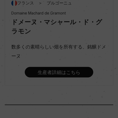
フランス ＞ ブルゴーニュ
Domaine Machard de Gramont
種類
ドメーヌ・マシャール・ド・グ
スティルワイン
ラモン
味わい
数多くの素晴らしい畑を所有する、銘醸ドメ
フルボディ
ーヌ
品種（原材料）
生産者詳細はこちら
ピノ・ノワール 100%
アルコール度数
13％