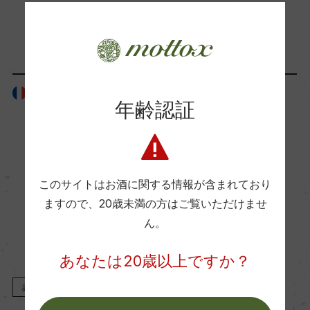
ー
「生産者」が同じ商品
Wine Advocate 獲得点
ー
フランス
フランス
年齢認証
国内ワイン専門誌評価歴
ー
このサイトはお酒に関する情報が含まれており
Wine Spectator 得点
ますので、
20歳未満の方はご覧いただけませ
ー
ん。
あなたは20歳以上ですか？
醗酵・熟成
赤
2023
赤
2023
醗酵：セメントタンク&オーク樽