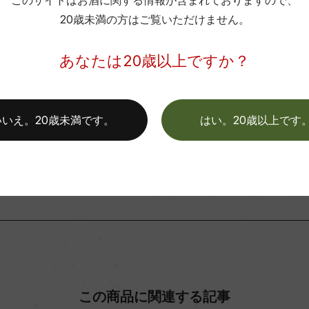
このサイトはお酒に関する情報が含まれておりますので、
20歳未満の方はご覧いただけません。
弊社は、酒類販売業免許をお持ちの販売店様とお取引しております
平均収量
料飲店様には帳合酒販店様を通して商品を提供しております。
あなたは20歳以上ですか？
消費者様には酒販店様の紹介をしております
土壌
格付
いいえ。20歳未満です。
はい。20歳以上です
お取り寄せ可能店一覧はこちら
色
この商品に関連する記事