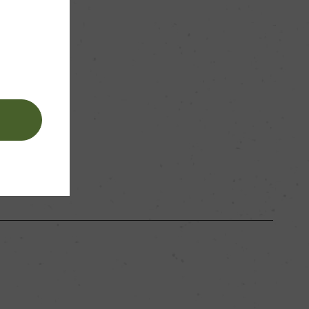
。
ー
ー
ー
。
白