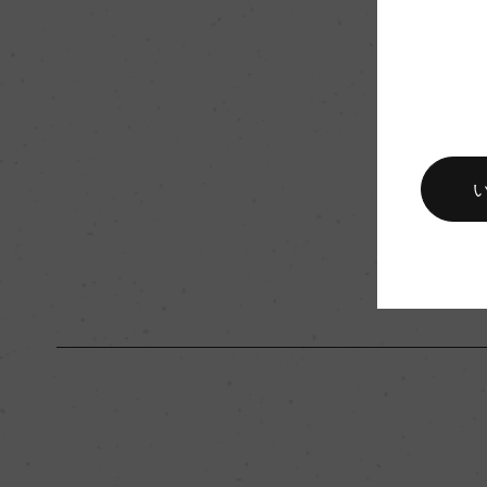
栽培面積
0
樹齢
ー
品質分類・原産地呼称
ヴァン・ムスー
入数
12
キャップの仕様
コルク