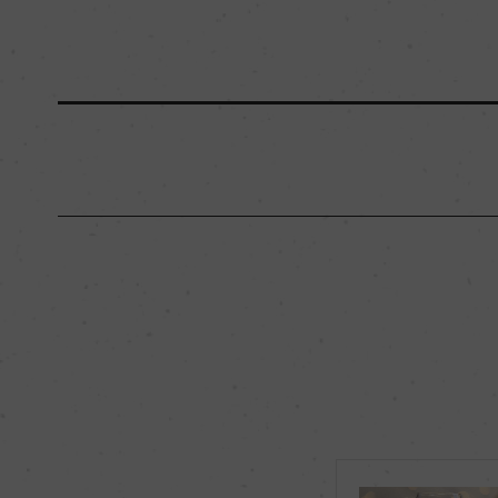
原産国名
フランス
地区名
ー
種類
スパークリングワイ
品種（原材料）
ユニ・ブラン 100%