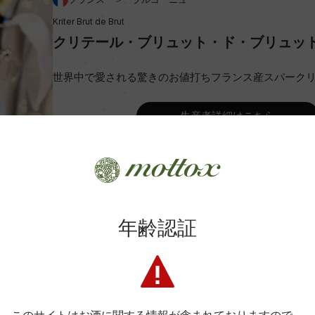
Kriter Brut de Brut
ビオ情報・認証機関
クリテール・ブリュット・ド・ブリュッ
コンクール入賞歴
世界中で愛される驚きのお値打ちフランス産スパーク
生産者詳細はこちら
Wine Advocate 獲得点
年齢認証
つ星 No.130」
Wine Spectator 得点
/ステンレスタンク
年間生産量
商品に関するお問い合わせはこちら