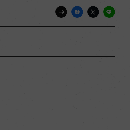
ー
ー
辛口
11％