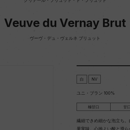
クリテール・ブリュット・ド・ブリュット
Veuve du Vernay Brut
ヴーヴ・デュ・ヴェルネ ブリュット
白
NV
ユニ・ブラン 100%
極甘口
甘
繊細できめ細かな泡立ち。
果実味。心地よい酸と滑ら