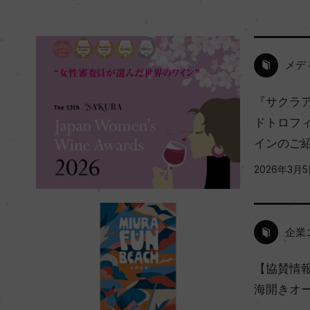
メデ
『サクラア
ドトロフ
インのご
2026年3月
企業
【協賛情報
海開きオ