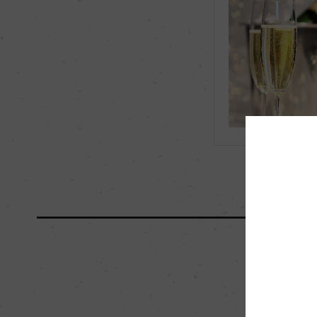
飲み頃温度
6℃
有機JAS認証
ー
海外ワイン専門誌評価歴
ー
国内ワイン専門誌評価歴
(NV)「ワイン王国4.5
醗酵・熟成
醗酵：シャルマ方式
熟成：ー