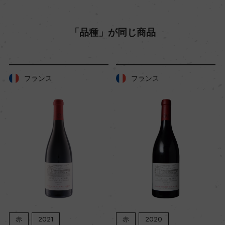
色
「品種」が同じ商品
赤
キャップの仕様
フランス
フランス
コルク
赤
2021
赤
2020