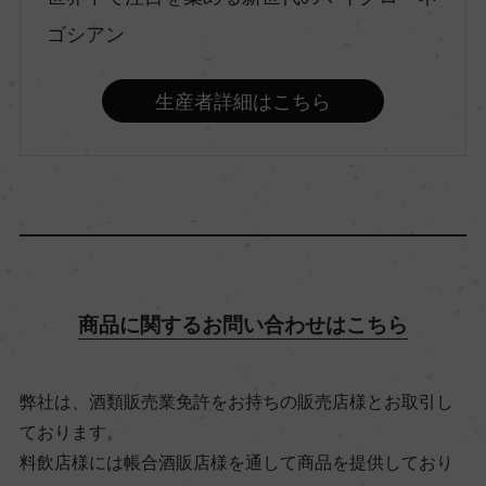
村名
ゴシアン
ー
生産者詳細はこちら
種類
スティルワイン
味わい
フルボディ
商品に関するお問い合わせはこちら
品種（原材料）
ピノ・ノワール 100%
弊社は、酒類販売業免許をお持ちの販売店様とお取引し
ております。
アルコール度数
料飲店様には帳合酒販店様を通して商品を提供しており
13％