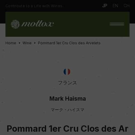
JP
EN
CH
Contribute to a Life with Wines.
Home
Wine
Pommard 1er Cru Clos des Arvelets
フランス
Mark Haisma
マーク・ハイスマ
Pommard 1er Cru Clos des Ar