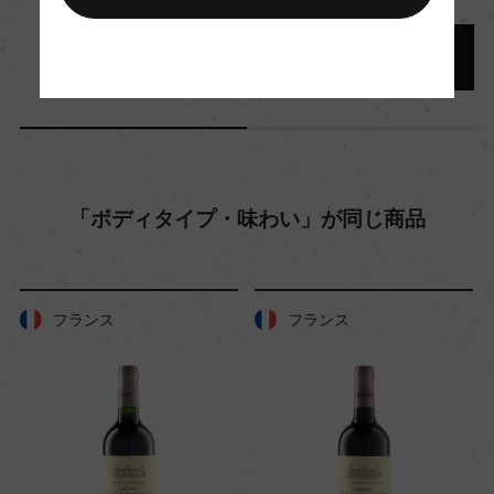
醗酵：ー
熟成：ー
年間生産量
ー
「ボディタイプ・味わい」が同じ商品
栽培面積
0
フランス
フランス
平均収量
ー
樹齢