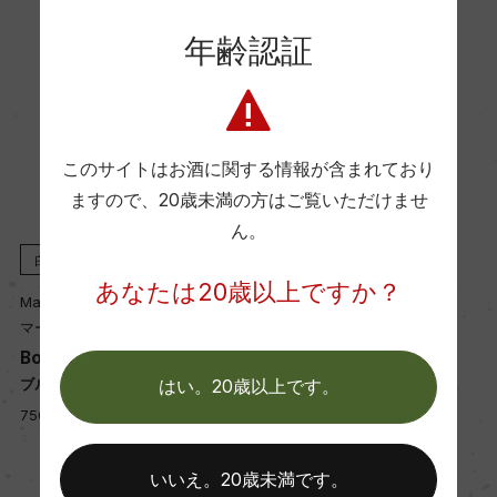
海外ワイン専門誌評価歴
年齢認証
ー
Wine Advocate 獲得点
このサイトはお酒に関する情報が含まれており
ー
ますので、
20歳未満の方はご覧いただけませ
ん。
国内ワイン専門誌評価歴
白
2023
白
2022
あなたは20歳以上ですか？
ー
Mark Haisma
Mark Haisma
マーク・ハイスマ
マーク・ハイスマ
Bourgogne Aligote
Bourgogne Aligote
Wine Spectator 得点
ブルゴーニュ アリゴテ
ブルゴーニュ アリゴテ
はい。20歳以上です。
ー
750ml, 6,700 yen
750ml, 6,800 yen
いいえ。20歳未満です。
醗酵・熟成