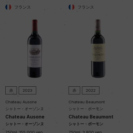
フランス
フランス
土壌
粘土石灰質
品質分類・原産地呼称
A.O.C.メドック
格付
クリュ・ブルジョワ
赤
2023
赤
2022
Chateau Ausone
Chateau Beaumont
シャトー・オーゾンヌ
シャトー・ボーモン
入数
Chateau Ausone
Chateau Beaumont
12
シャトー・オーゾンヌ
シャトー・ボーモン
750ml, 155,000 yen
750ml, 3,800 yen