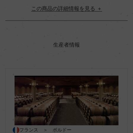
詳細情報
原産国名
フランス
生産者情報
地方名
ボルドー
地区名
メドック
村名
ー
フランス ＞ ボルドー