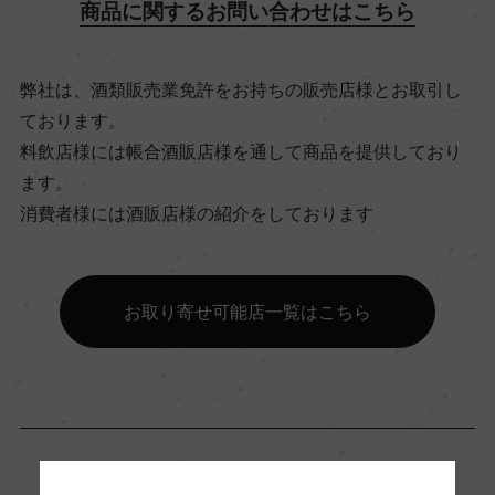
商品に関するお問い合わせはこちら
飲み頃温度
17℃
弊社は、酒類販売業免許をお持ちの販売店様とお取引し
ております。
ビオ情報・認証機関
料飲店様には帳合酒販店様を通して商品を提供しており
サステナブル農法
ます。
消費者様には酒販店様の紹介をしております
有機JAS認証
ー
お取り寄せ可能店一覧はこちら
コンクール入賞歴
ー
海外ワイン専門誌評価歴