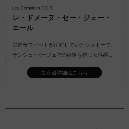
Les Domaines C.G.R.
レ・ドメーヌ・セー・ジェー・
種類
スティルワイン
エール
以前ラフィットが所有していたシャトーで、
味わい
ランシュ･バージュでの経験を持つ女性醸...
フルボディ
生産者詳細はこちら
品種（原材料）
メルロー 60%/カベルネ・ソーヴィニヨン 40%
アルコール度数
14％