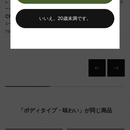
熟成：熟成:オーク樽熟成 12カ月(225L、新樽比率
レ・ドメーヌ・セー・ジェー・エ
レ・ドメーヌ・セー・ジェー・エ
ール
ール
50%)
Chateau La Cardonne
Chateau La Cardonne
いいえ。20歳未満です。
フ
シャトー・ラ・カルドンヌ
シャトー・ラ・カルドンヌ
年間生産量
750ml, 4,000 yen
750ml, 3,400 yen
160000
栽培面積
49ha
平均収量
45hl/ha
「ボディタイプ・味わい」が同じ商品
樹齢
平均30年