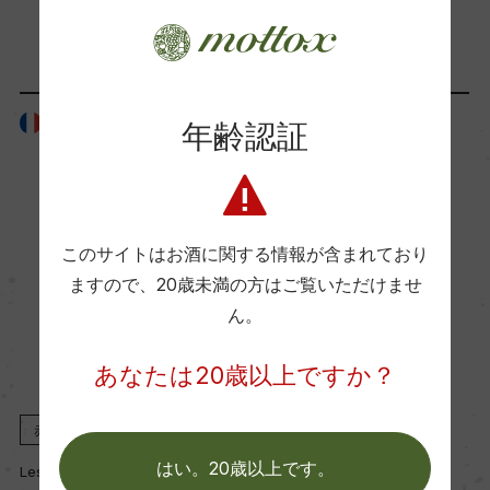
ー
「生産者」が同じ商品
Wine Advocate 獲得点
フランス
フランス
ー
年齢認証
国内ワイン専門誌評価歴
ー
このサイトはお酒に関する情報が含まれており
ますので、
20歳未満の方はご覧いただけませ
ん。
Wine Spectator 得点
ー
あなたは20歳以上ですか？
醗酵・熟成
赤
2019
赤
2016
醗酵：ー
はい。20歳以上です。
Les Domaines C.G.R.
Les Domaines C.G.R.