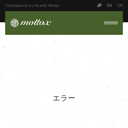
JP
EN
CH
Contribute to a Life with Wines.
エラー