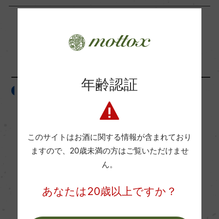
ー
Wine Advocate 獲得点
「生産者」が同じ商品
ー
年齢認証
フランス
フランス
国内ワイン専門誌評価歴
ー
このサイトはお酒に関する情報が含まれており
Wine Spectator 得点
ますので、
20歳未満の方はご覧いただけませ
ー
ん。
あなたは20歳以上ですか？
醗酵・熟成
醗酵：オーク樽