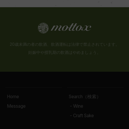
20歳未満の者の飲酒、飲酒運転は法律で禁止されています。
妊娠中や授乳期の飲酒はやめましょう。
Home
Search（検索）
Message
- Wine
- Craft Sake