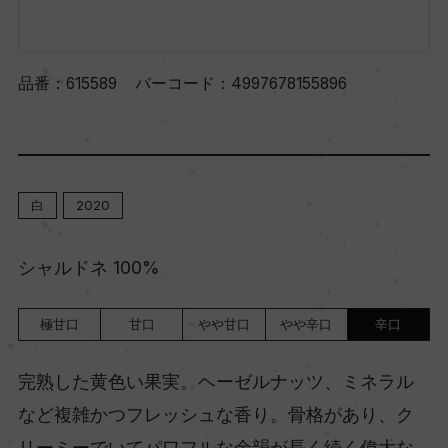
品番：
615589
バーコード：
4997678155896
白
2020
シャルドネ 100%
極甘口
甘口
やや甘口
やや辛口
辛口
完熟した黄色い果実。ヘーゼルナッツ、ミネラル
など複雑かつフレッシュな香り。骨格があり、ク
リーミーでいてパワフルな余韻が長く続く偉大な