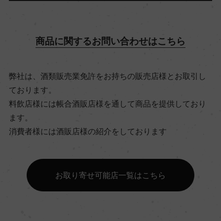
飲み頃温度
ー
商品に関するお問い合わせはこちら
ビオ情報・認証機関
弊社は、酒類販売業免許をお持ちの販売店様とお取引し
ビオロジック, Agriculture Biologique
ております。
料飲店様には帳合酒販店様を通して商品を提供しており
有機JAS認証
ます。
ー
消費者様には酒販店様の紹介をしております
コンクール入賞歴
お取り寄せ可能店一覧はこちら
ー
海外ワイン専門誌評価歴