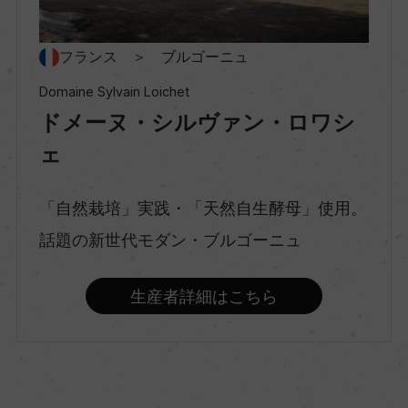
種類
フランス ＞ ブルゴーニュ
スティルワイン
Domaine Sylvain Loichet
ドメーヌ・シルヴァン・ロワシ
味わい
ェ
辛口
「自然栽培」実践・「天然自生酵母」使用。
話題の新世代モダン・ブルゴーニュ
品種（原材料）
シャルドネ 100%
生産者詳細はこちら
アルコール度数
13％