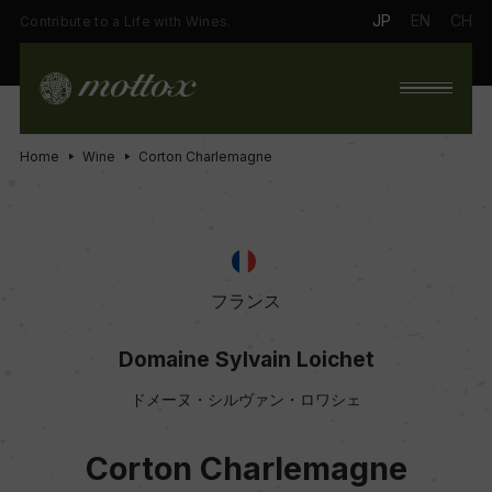
JP
EN
CH
Contribute to a Life with Wines.
Home
Wine
Corton Charlemagne
フランス
Domaine Sylvain Loichet
ドメーヌ・シルヴァン・ロワシェ
Corton Charlemagne