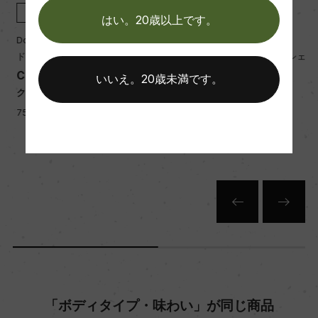
熟成：オーク樽 9カ月(仏アリエ産228L、新樽比率
赤
2023
赤
2022
はい。20歳以上です。
50%)
Domaine Sylvain Loichet
Domaine Sylvain Loichet
ドメーヌ・シルヴァン・ロワシェ
ドメーヌ・シルヴァン・ロワシェ
年間生産量
Clos de Vougeot
Clos de Vougeot
いいえ。20歳未満です。
クロ・ド・ヴージョ
クロ・ド・ヴージョ
1300
750ml, 74,000 yen
750ml, 71,200 yen
栽培面積
0
平均収量
35hl/ha
樹齢
「ボディタイプ・味わい」が同じ商品
50ー60年