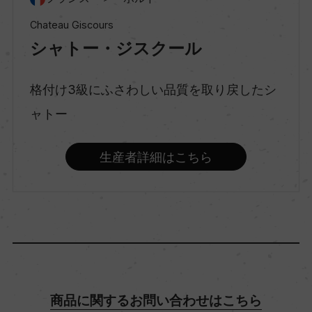
Chateau Giscours
シャトー・ジスクール
味わい
フルボディ
格付け3級にふさわしい品質を取り戻したシ
ャトー
品種（原材料）
カベルネ・ソーヴィニヨン 56%/メルロー 44%
生産者詳細はこちら
アルコール度数
13.5％
飲み頃温度
17℃
商品に関するお問い合わせはこちら