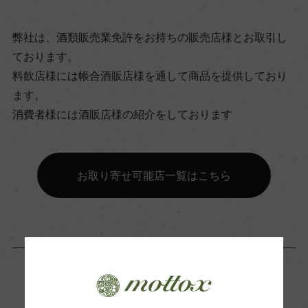
ビオ情報・認証機関
弊社は、酒類販売業免許をお持ちの販売店様とお取引し
ー
ております。
料飲店様には帳合酒販店様を通して商品を提供しており
有機JAS認証
ます。
ー
消費者様には酒販店様の紹介をしております
コンクール入賞歴
お取り寄せ可能店一覧はこちら
ー
海外ワイン専門誌評価歴
(2020)「デキャンター」 95点
Wine Advocate 獲得点
「生産者」が同じ商品