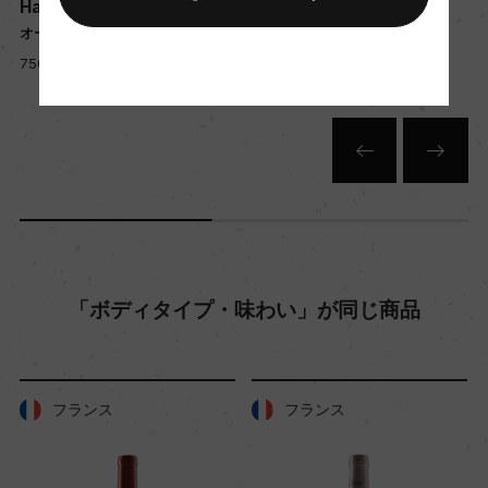
Haut Medoc Giscours
Haut Medoc Giscours
ー
オー・メドック・ジスクール
オー・メドック・ジスクール
750ml, 5,700 yen
750ml, 5,000 yen
栽培面積
0
平均収量
ー
「ボディタイプ・味わい」が同じ商品
樹齢
ー
フランス
フランス
土壌
ー