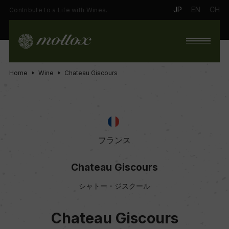
JP
EN
CH
Contribute to a Life with Wines.
Home
Wine
Chateau Giscours
フランス
Chateau Giscours
シャトー・ジスクール
Chateau Giscours