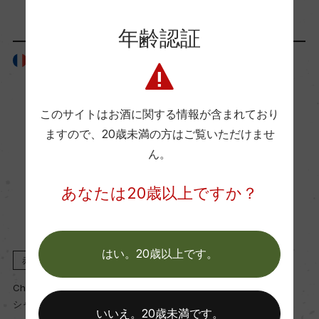
95+
年齢認証
フランス
フランス
国内ワイン専門誌評価歴
ー
このサイトはお酒に関する情報が含まれており
ますので、
20歳未満の方はご覧いただけませ
Wine Spectator 得点
ん。
ー
あなたは20歳以上ですか？
醗酵・熟成
醗酵：ー
熟成：ー
はい。20歳以上です。
赤
2022
赤
2019
Chateau Giscours
Chateau Giscours
年間生産量
シャトー・ジスクール
シャトー・ジスクール
いいえ。20歳未満です。