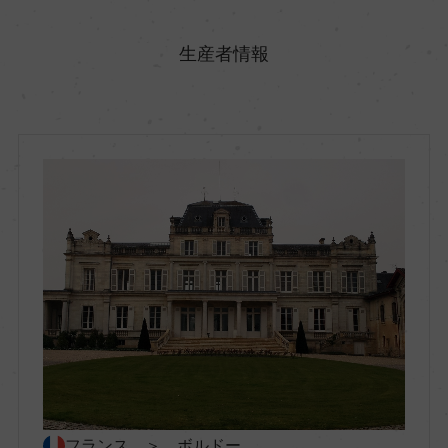
原産国名
フランス
生産者情報
地方名
ボルドー
地区名
オー・メドック
村名
ー
種類
スティルワイン
フランス ＞ ボルドー