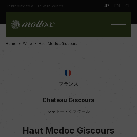
JP
EN
CH
Contribute to a Life with Wines.
Home
Wine
Haut Medoc Giscours
フランス
Chateau Giscours
シャトー・ジスクール
Haut Medoc Giscours