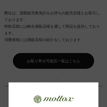
ビオ情報・認証機関
弊社は、酒類販売業免許をお持ちの販売店様とお取引し
ー
ております。
料飲店様には帳合酒販店様を通して商品を提供しており
有機JAS認証
ます。
ー
消費者様には酒販店様の紹介をしております
コンクール入賞歴
お取り寄せ可能店一覧はこちら
ー
海外ワイン専門誌評価歴
ー
Wine Advocate 獲得点
「生産者」が同じ商品