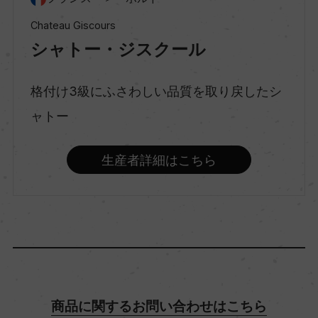
Chateau Giscours
シャトー・ジスクール
味わい
フルボディ
格付け3級にふさわしい品質を取り戻したシ
ャトー
品種（原材料）
カベルネ・ソーヴィニヨン 61%/メルロー 39%
生産者詳細はこちら
アルコール度数
14％
飲み頃温度
17℃
商品に関するお問い合わせはこちら