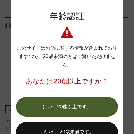
88
年齢認証
フランス
フランス
国内ワイン専門誌評価歴
ー
このサイトはお酒に関する情報が含まれており
ますので、
20歳未満の方はご覧いただけませ
Wine Spectator 得点
ん。
ー
あなたは20歳以上ですか？
醗酵・熟成
醗酵：ステンレスタンク、コンクリートタンク
熟成：オーク樽12カ月
はい。20歳以上です。
赤
2023
赤
2022
Chateau Giscours
Chateau Giscours
年間生産量
シャトー・ジスクール
シャトー・ジスクール
いいえ。20歳未満です。