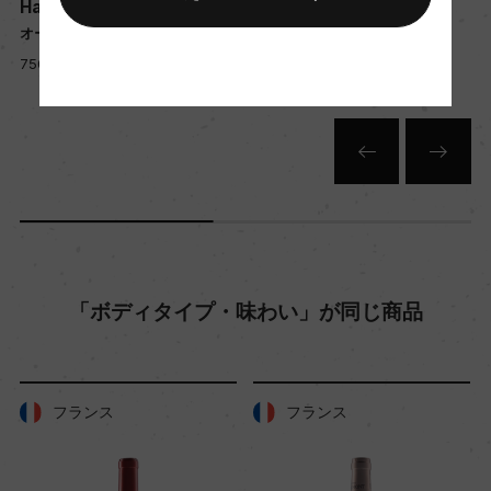
Haut Medoc Giscours
Haut Medoc Giscours
ー
オー・メドック・ジスクール
オー・メドック・ジスクール
750ml, 6,200 yen
750ml, 5,700 yen
栽培面積
50ha
平均収量
ー
「ボディタイプ・味わい」が同じ商品
樹齢
30年
フランス
フランス
土壌
ー