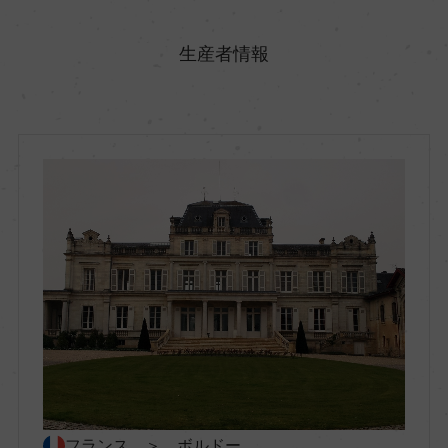
原産国名
フランス
生産者情報
地方名
ボルドー
地区名
オー・メドック
村名
ー
種類
スティルワイン
フランス ＞ ボルドー