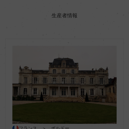
原産国名
フランス
生産者情報
地方名
ボルドー
地区名
オー・メドック
村名
ー
種類
スティルワイン
フランス ＞ ボルドー