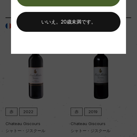
ー
いいえ。20歳未満です。
フランス
フランス
国内ワイン専門誌評価歴
ー
Wine Spectator 得点
ー
醗酵・熟成
醗酵：ステンレスタンク、コンクリートタンク
熟成：オーク樽12カ月
赤
2022
赤
2019
Chateau Giscours
Chateau Giscours
年間生産量
シャトー・ジスクール
シャトー・ジスクール