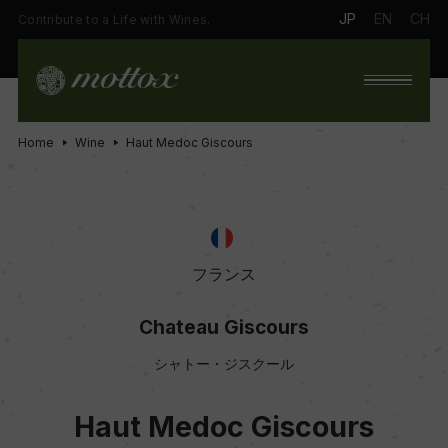
JP
EN
CH
Contribute to a Life with Wines.
Home
Wine
Haut Medoc Giscours
フランス
Chateau Giscours
シャトー・ジスクール
Haut Medoc Giscours