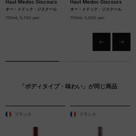
Haut Medoc Giscours
Haut Medoc Giscours
ー
オー・メドック・ジスクール
オー・メドック・ジスクール
750ml, 5,700 yen
750ml, 5,000 yen
栽培面積
50ha
平均収量
ー
「ボディタイプ・味わい」が同じ商品
樹齢
30年
フランス
フランス
土壌
ー