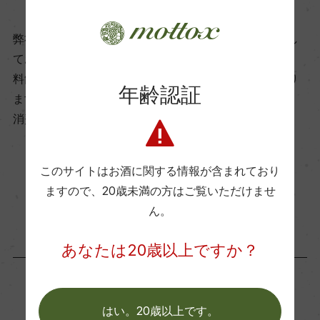
ビオ情報・認証機関
弊社は、酒類販売業免許をお持ちの販売店様とお取引し
ー
ております。
料飲店様には帳合酒販店様を通して商品を提供しており
年齢認証
有機JAS認証
ます。
ー
消費者様には酒販店様の紹介をしております
コンクール入賞歴
このサイトはお酒に関する情報が含まれており
お取り寄せ可能店一覧はこちら
ー
ますので、
20歳未満の方はご覧いただけませ
ん。
海外ワイン専門誌評価歴
あなたは20歳以上ですか？
ー
はい。20歳以上です。
Wine Advocate 獲得点
「生産者」が同じ商品