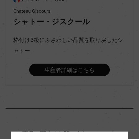
Chateau Giscours
シャトー・ジスクール
味わい
フルボディ
格付け3級にふさわしい品質を取り戻したシ
ャトー
品種（原材料）
カベルネ・ソーヴィニヨン/メルロー
生産者詳細はこちら
アルコール度数
13％
飲み頃温度
17℃
商品に関するお問い合わせはこちら