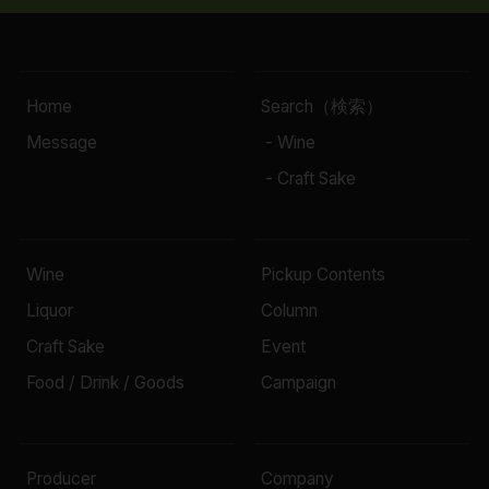
Home
Search（検索）
Message
- Wine
- Craft Sake
Wine
Pickup Contents
Liquor
Column
Craft Sake
Event
Food / Drink / Goods
Campaign
Producer
Company