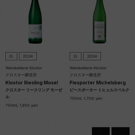
醗酵・熟成
醗酵：ステンレスタンク、ステンレスタンクにて
マロラクティック醗酵
熟成：ステンレスタンク
年間生産量
白
2024
白
2024
10600
Weinkellerei Klostor
Weinkellerei Klostor
クロスター醸造所
クロスター醸造所
Klostor Riesling Mosel
Piesporter Michelsberg
栽培面積
クロスター リースリング モーゼ
ピースポーター ミヒェルスベルク
18ha
ル
750ml, 1,700 yen
750ml, 1,850 yen
平均収量
4hl/ha