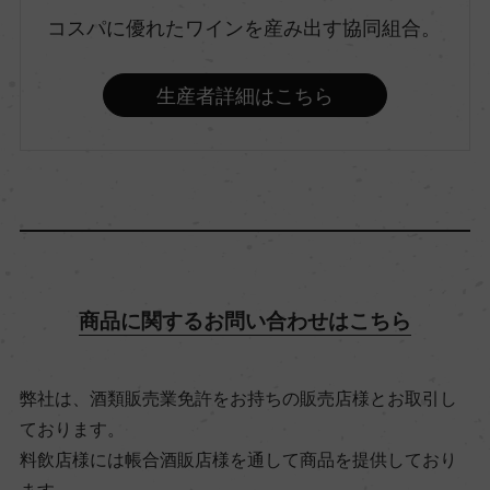
コスパに優れたワインを産み出す協同組合。
村名
ー
生産者詳細はこちら
種類
スティルワイン
味わい
極甘口
商品に関するお問い合わせはこちら
品種（原材料）
弊社は、酒類販売業免許をお持ちの販売店様とお取引し
シルヴァーナ 100%
ております。
料飲店様には帳合酒販店様を通して商品を提供しており
アルコール度数