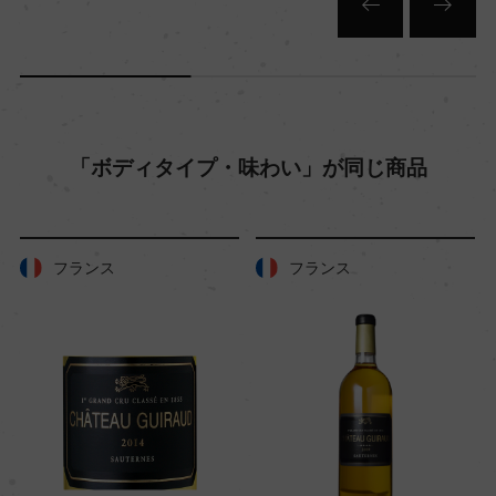
樹齢
25年
土壌
「ボディタイプ・味わい」が同じ商品
黄土、粘土質
品質分類・原産地呼称
フランス
フランス
プレディカーツヴァイン
格付
アイスヴァイン
入数