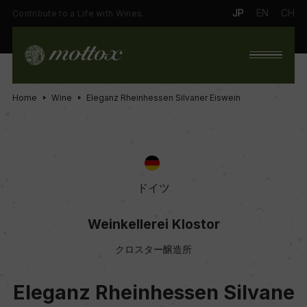
JP
EN
CH
Contribute to a Life with Wines.
Home
Wine
Eleganz Rheinhessen Silvaner Eiswein
ドイツ
Weinkellerei Klostor
クロスター醸造所
Eleganz Rheinhessen Silvane