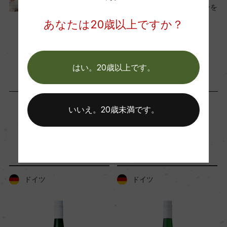
て？飲み方やおすすめワインを
ご紹介
あなたは20歳以上ですか？
海外ワイン専門誌評価歴
2023年3月30日
ー
ワイン
ドイツ
…
はい。20歳以上です。
Wine Advocate 獲得点
ー
いいえ。20歳未満です。
国内ワイン専門誌評価歴
「生産者」が同じ商品
ー
ドイツ
ドイツ
Wine Spectator 得点
ー