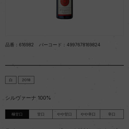
品番：
616982
バーコード：
4997678169824
白
2018
シルヴァーナ 100%
極甘口
甘口
やや甘口
やや辛口
辛口