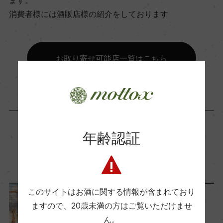
ます。
6.5％
消費者様には酒販店様の紹介をしております
飲み頃温度
お取り寄せ可能店一覧はこちら
6℃
ビオ情報・認証機関
ー
年齢認証
有機JAS認証
この商品に関連する記事
ー
このサイトはお酒に関する情報が含まれており
ワインのキホン
コンクール入賞歴
ますので、
20歳未満の方はご覧いただけませ
ー
アイスワイン（icewine）っ
ん。