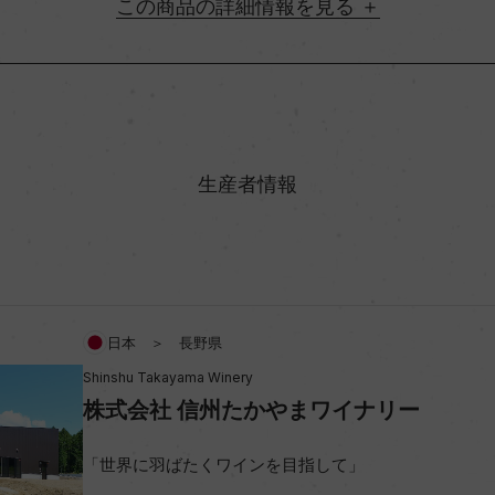
詳細情報
地方名
村名
生産者情報
味わい
アルコール度数
日本 ＞ 長野県
Shinshu Takayama Winery
ビオ情報・認証機関
株式会社 信州たかやまワイナリー
コンクール入賞歴
「世界に羽ばたくワインを目指して」