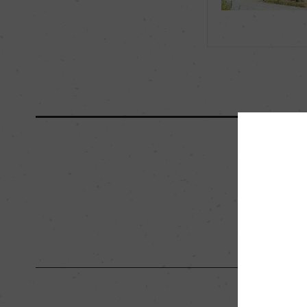
海外ワイン専門誌評価歴
ー
国内ワイン専門誌評価歴
ー
醗酵・熟成
醗酵：ステンレスタ
熟成：ステンレスタ
栽培面積
0
樹齢
ー
品質分類・原産地呼称
ー
入数
12