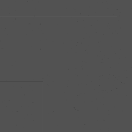
長野県
ー
ミディアムボディ
12％
ー
ー