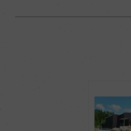
原産国名
日本
地区名
ー
種類
スティルワイン
品種（原材料）
メルロー 100%
飲み頃温度
16℃
有機JAS認証
ー