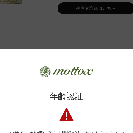
Wine Advocate 獲得点
生産者詳細はこちら
Wine Spectator 得点
ンク
年間生産量
ンク9カ月
平均収量
商品に関するお問い合わせはこちら
土壌
年齢認証
格付
色