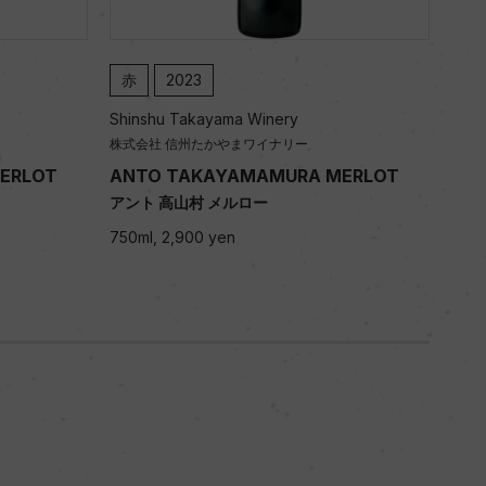
赤
2022
赤
Shinshu Takayama Winery
Shi
株式会社 信州たかやまワイナリー
株式
MERLOT
ANTO TAKAYAMAMURA MERLOT
AN
アント 高山村 メルロー
アン
750ml, 2,650 yen
750