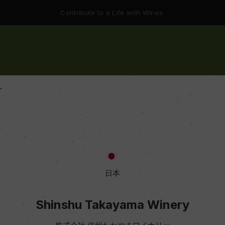
Contribute to a Life with Wines.
T
日本
Shinshu Takayama Winery