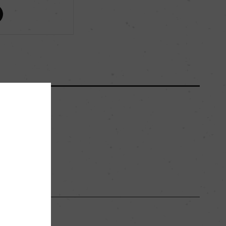
ー
ー
2750
ー
黒ボク土
ー
赤