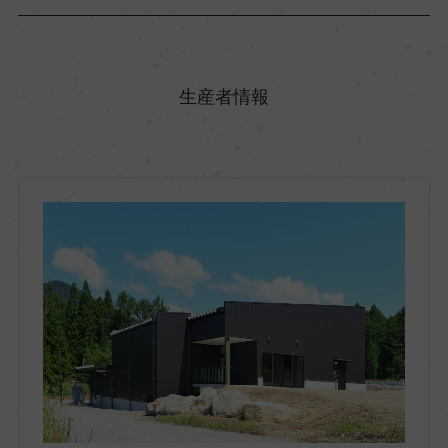
原産国名
日本
生産者情報
地方名
長野県
地区名
ー
村名
ー