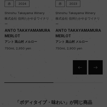
黒ボク土
赤
2024
赤
2023
Shinshu Takayama Winery
Shinshu Takayama Winery
株式会社 信州たかやまワイナリ
株式会社 信州たかやまワイナリ
品質分類・原産地呼称
ー
ー
ー
ANTO TAKAYAMAMURA
ANTO TAKAYAMAMURA
MERLOT
MERLOT
アント 高山村 メルロー
アント 高山村 メルロー
格付
750ml, 2,950 yen
750ml, 2,900 yen
ー
入数
12
色
白
「ボディタイプ・味わい」が同じ商品