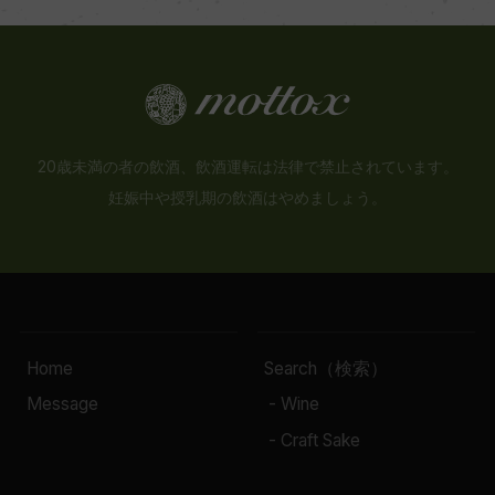
20歳未満の者の飲酒、飲酒運転は法律で禁止されています。
妊娠中や授乳期の飲酒はやめましょう。
Home
Search（検索）
Message
- Wine
- Craft Sake