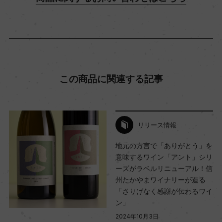
ビオ情報・認証機関
ー
この商品に関連する記事
有機JAS認証
ー
リリース情報
コンクール入賞歴
地元の方言で「ありがとう」を
ー
意味するワイン「アント」シリ
ーズがラベルリニューアル！信
州たかやまワイナリーが造る
海外ワイン専門誌評価歴
「さりげなく感謝が伝わるワイ
ー
ン」
2024年10月3日