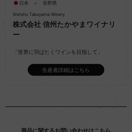
種類
日本 ＞ 長野県
スティルワイン
Shinshu Takayama Winery
株式会社 信州たかやまワイナリ
味わい
ー
辛口
「世界に羽ばたくワインを目指して」
品種（原材料）
生産者詳細はこちら
シャルドネ 100%
アルコール度数
ー
飲み頃温度
商品に関するお問い合わせはこちら
10℃