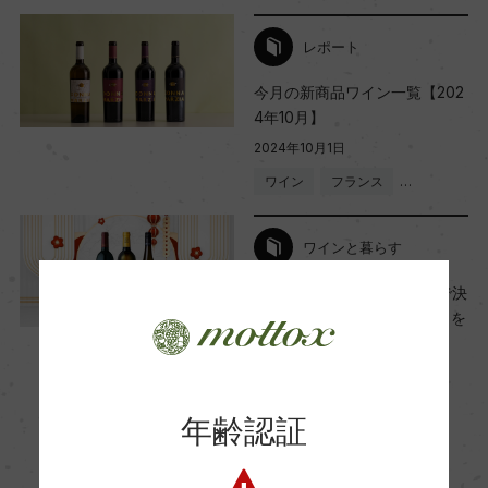
Wine Advocate 獲得点
レポート
ー
今月の新商品ワイン一覧【202
4年10月】
国内ワイン専門誌評価歴
2024年10月1日
ー
ワイン
フランス
…
ワインと暮らす
Wine Spectator 得点
ー
年末年始のお酒選びはコレで決
まり！おすすめ12選でお正月を
さらに華やかに
醗酵・熟成
2022年12月5日
醗酵：ステンレスタンク
Craft Sake
ワイン
…
年齢認証
熟成：ステンレスタンク7カ月