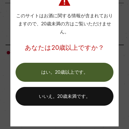
年間生産量
4080
このサイトはお酒に関する情報が含まれており
ますので、
20歳未満の方はご覧いただけませ
「生産者」が同じ商品
ん。
栽培面積
0
あなたは20歳以上ですか？
日本
日本
平均収量
はい。20歳以上です。
ー
樹齢
いいえ。20歳未満です。
5年
土壌