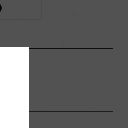
ー
ー
2750
ー
黒ボク土
ー