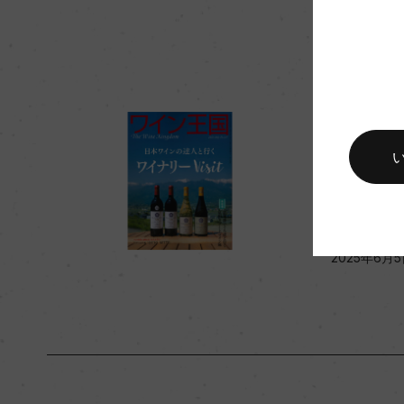
入数
12
キャップの仕様
コルク
メデ
『ワイン王国
に掲載さ
2025年6月