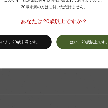
このサイトはお酒に関する情報が含まれておりますので、
色
20歳未満の方はご覧いただけません。
この商品に関連する記事
あなたは20歳以上ですか？
ィア・受賞情報
いいえ。20歳未満です。
はい。20歳以上です
』No.147 2025年7月号
れました
5日