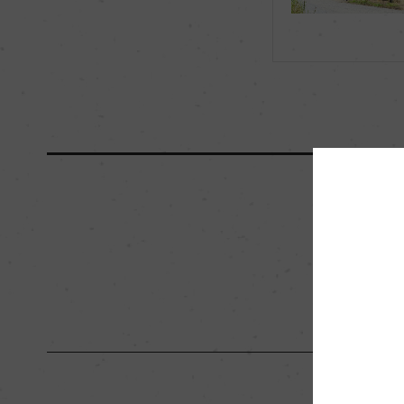
海外ワイン専門誌評価歴
ー
国内ワイン専門誌評価歴
(2022)「ワイン王国
ィング5ツ星
醗酵・熟成
醗酵：ステンレスタ
熟成：ステンレスタ
栽培面積
0
樹齢
ー
品質分類・原産地呼称
ー