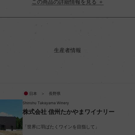
詳細情報
地方名
村名
生産者情報
味わい
アルコール度数
日本 ＞ 長野県
Shinshu Takayama Winery
ビオ情報・認証機関
株式会社 信州たかやまワイナリー
コンクール入賞歴
「世界に羽ばたくワインを目指して」