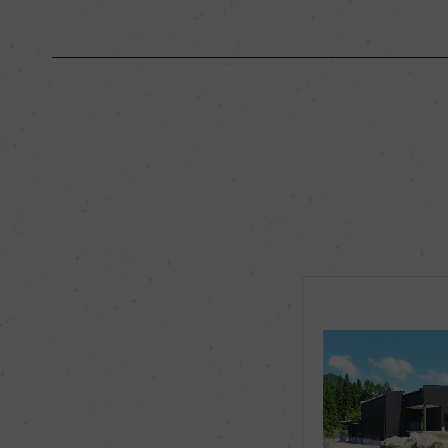
原産国名
日本
地区名
ー
種類
スティルワイン
品種（原材料）
メルロー 100%
飲み頃温度
16℃
有機JAS認証
ー