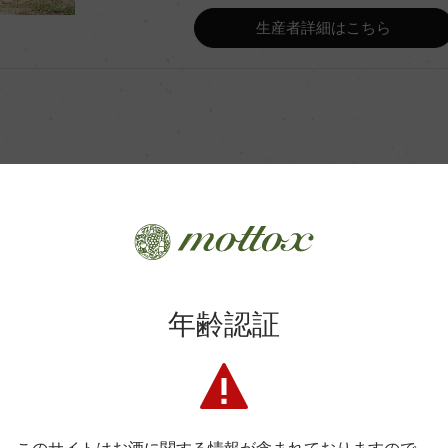
Wine Advocate 獲得点
生産者詳細はこちら
 No.147」ブラインド・テイステ
Wine Spectator 得点
ンク
年間生産量
ンク9カ月
平均収量
商品に関するお問い合わせはこちら
年齢認証
土壌
格付