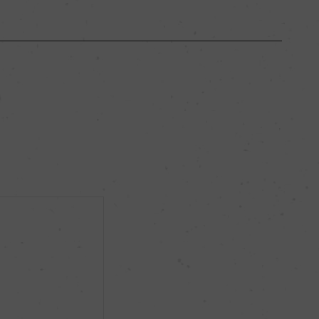
長野県
ー
ミディアムボディ
12％
ー
ー