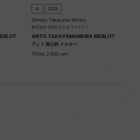
赤
2023
赤
Shinshu Takayama Winery
Shin
株式会社 信州たかやまワイナリー
株式
ERLOT
ANTO TAKAYAMAMURA MERLOT
AN
アント 高山村 メルロー
アン
750ml, 2,900 yen
750m