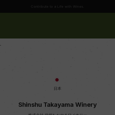
Contribute to a Life with Wines.
T
日本
Shinshu Takayama Winery