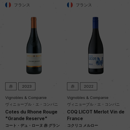
フランス
フランス
土壌
石灰質、白亜質
品質分類・原産地呼称
ヴァン・ド・フランス
格付
ー
赤
2023
赤
2022
Vignobles & Companie
Vignobles & Companie
入数
ヴィニョーブル・エ・コンパニ
ヴィニョーブル・エ・コンパニ
12
Cotes du Rhone Rouge
COQ LICOT Merlot Vin de
"Grande Reserve"
France
ン
コート・デュ・ローヌ 赤 グラン
コクリコ メルロー
色