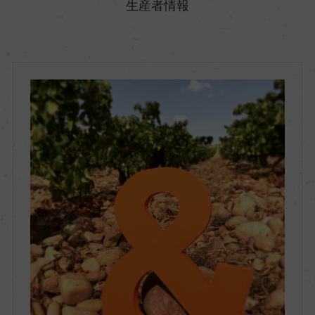
生産者情報
地方名
コート・デュ・ローヌ
地区名
ー
村名
ー
種類
スティルワイン