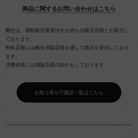
ー
商品に関するお問い合わせはこちら
有機JAS認証
弊社は、酒類販売業免許をお持ちの販売店様とお取引し
ー
ております。
料飲店様には帳合酒販店様を通して商品を提供しており
ます。
コンクール入賞歴
消費者様には酒販店様の紹介をしております
(2023)70ミリオン・ド・デギュスタトゥール2024
金賞 (2023)ジルベール&ガイヤール 2024 金賞 (2
022)70ミリオン・ド・デギュスタトゥール2023
お取り寄せ可能店一覧はこちら
金賞 (2022)ジルベール&ガイヤール 2023 金賞 (2
021)70ミリオン・ド・デギュスタトゥール2022 金
賞 (2021)ジルベール&ガイヤール 2022 金賞
海外ワイン専門誌評価歴