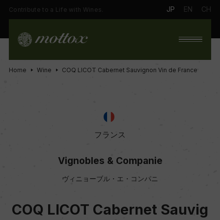
JP
EN
CH
Contribute to a Life with Wines.
Home
Wine
COQ LICOT Cabernet Sauvignon Vin de France
フランス
Vignobles & Companie
ヴィニョーブル・エ・コンパニ
COQ LICOT Cabernet Sauvig