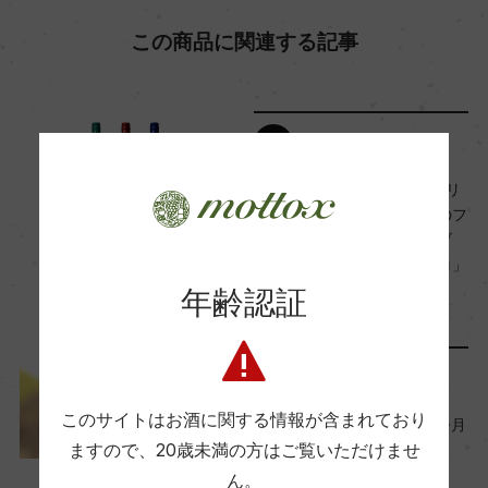
ー
この商品に関連する記事
Wine Advocate 獲得点
ー
リリース情報
3種類全てダブル金賞獲得！リ
国内ワイン専門誌評価歴
ーズナブルかつ高評価獲得のフ
ー
ランスワイン ヴィニョーブ
ル・エ・コンパニ「コクリコ」
シリーズ新発売
年齢認証
Wine Spectator 得点
2023年1月31日
ー
レポート
このサイトはお酒に関する情報が含まれており
【2023年2月】モトックス今月
醗酵・熟成
の新商品
ますので、
20歳未満の方はご覧いただけませ
醗酵：コンクリートタンク
ん。
2023年1月31日