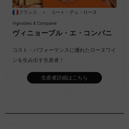
味わい
フランス ＞ コート・デュ・ローヌ
ミディアムボディ
Vignobles & Companie
ヴィニョーブル・エ・コンパニ
品種（原材料）
カベルネ・ソーヴィニヨン 100%
コスト・パフォーマンスに優れたローヌワイ
ンを生み出す生産者！
アルコール度数
14％
生産者詳細はこちら
飲み頃温度
16℃
ビオ情報・認証機関