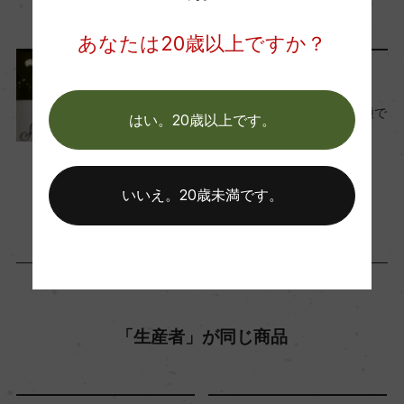
熟成：コンクリートタンク
ワイン
フランス
…
あなたは20歳以上ですか？
年間生産量
ワインのキホン
300000
単一ワインとは？ブドウ品種で
はい。20歳以上です。
選ぶワインの選び方
2017年11月14日
栽培面積
ワイン
初心者向け
…
500ha
いいえ。20歳未満です。
平均収量
90hl/ha
「生産者」が同じ商品
樹齢
25年