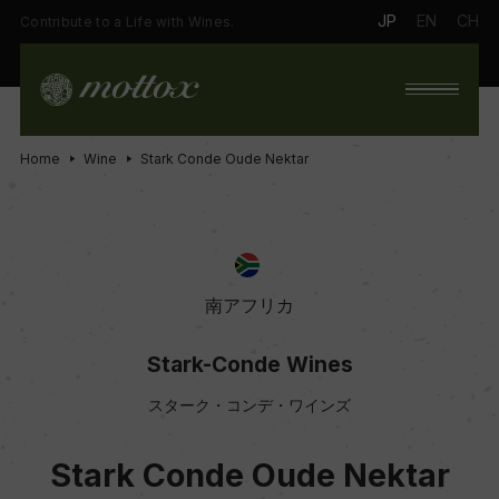
JP
EN
CH
Contribute to a Life with Wines.
Home
Wine
Stark Conde Oude Nektar
南アフリカ
Stark-Conde Wines
スターク・コンデ・ワインズ
Stark Conde Oude Nektar