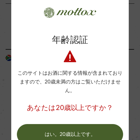
ー
海外ワイン専門誌評価歴
「生産者」が同じ商品
(2019)「ティム・アトキン 2022」 97点、「プラ
年齢認証
ッターズ2023」5ツ星
南アフリカ
南アフリカ
Wine Advocate 獲得点
このサイトはお酒に関する情報が含まれており
ー
ますので、
20歳未満の方はご覧いただけませ
ん。
国内ワイン専門誌評価歴
ー
あなたは20歳以上ですか？
Wine Spectator 得点
はい。20歳以上です。
ー