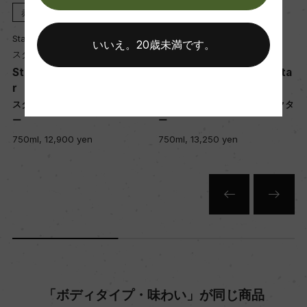
赤
2022
赤
2020
Stark-Conde Wines
Stark-Conde Wines
醗酵・熟成
いいえ。20歳未満です。
スターク・コンデ・ワインズ
スターク・コンデ・ワインズ
醗酵：醸造:2日間のコールドソーク、小規模な開放
Stark Conde Oude Nekta
Stark Conde Oude Nekta
槽による主醗酵後(天然酵母)、10日間マセレーショ
r
r
ン
ー
スターク・コンデ オゥデ・ネクタ
スターク・コンデ オゥデ・ネクタ
ー
ー
熟成：オーク樽にてMLF&22カ月熟成(新樽比率5
750ml, 12,900 yen
750ml, 13,250 yen
0%)無清澄・無濾過
年間生産量
3275
栽培面積
0
「ボディタイプ・味わい」が同じ商品