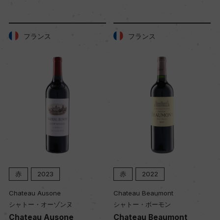
平均収量
ー
フランス
フランス
樹齢
ー
土壌
風化した花崗岩土壌と粘土質
品質分類・原産地呼称
赤
2023
赤
2022
W.O.ヨンカースフック・ヴァレー
Chateau Ausone
Chateau Beaumont
シャトー・オーゾンヌ
シャトー・ボーモン
Chateau Ausone
Chateau Beaumont
格付