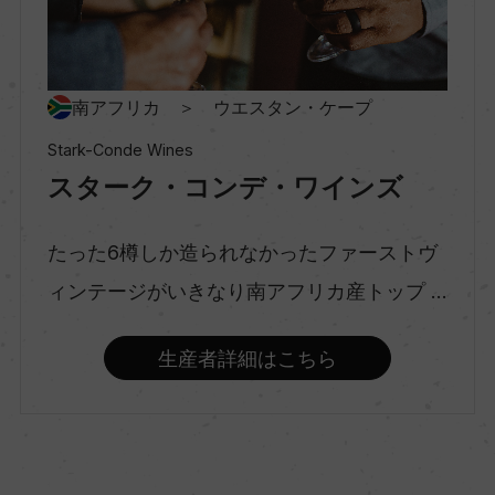
ー
種類
南アフリカ ＞ ウエスタン・ケープ
スティルワイン
Stark-Conde Wines
スターク・コンデ・ワインズ
味わい
フルボディ
たった6樽しか造られなかったファーストヴ
ィンテージがいきなり南アフリカ産トップ ...
品種（原材料）
生産者詳細はこちら
カベルネ・ソーヴィニヨン 85%/プティ・ヴェルド
15%
アルコール度数