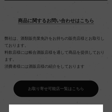
13.5％
商品に関するお問い合わせはこちら
飲み頃温度
17℃
弊社は、酒類販売業免許をお持ちの販売店様とお取引し
ております。
ビオ情報・認証機関
料飲店様には帳合酒販店様を通して商品を提供しており
サステナブル農法, South African Wine and Spirits
ます。
Board
消費者様には酒販店様の紹介をしております
有機JAS認証
ー
お取り寄せ可能店一覧はこちら
コンクール入賞歴