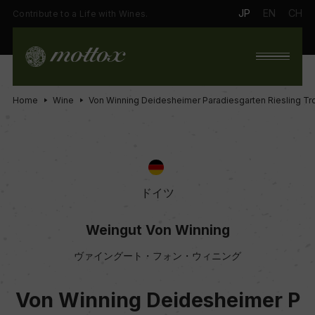
JP
EN
CH
Contribute to a Life with Wines.
Home
Wine
Von Winning Deidesheimer Paradiesgarten Riesling Tr
ドイツ
Weingut Von Winning
ヴァイングート・フォン・ウィニング
Von Winning Deidesheimer P