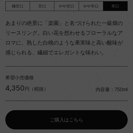
極甘口
甘口
やや甘口
やや辛口
辛口
あまりの絶景に「楽園」と名づけられた一級畑の
リースリング。白い花を想わせるフローラルなア
ロマに、熟した白桃のような果実味と高い酸味が
感じられる、繊細でエレガントな味わい。
希望小売価格
4,350
円（税抜）
内容量：750ml
ご購入はこちら