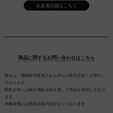
生産者詳細はこちら
アルコール度数
12％
飲み頃温度
14℃
商品に関するお問い合わせはこちら
ビオ情報・認証機関
ビオディナミ, 認証無
弊社は、酒類販売業免許をお持ちの販売店様とお取引し
ております。
料飲店様には帳合酒販店様を通して商品を提供しており
有機JAS認証
ます。
ー
消費者様には酒販店様の紹介をしております