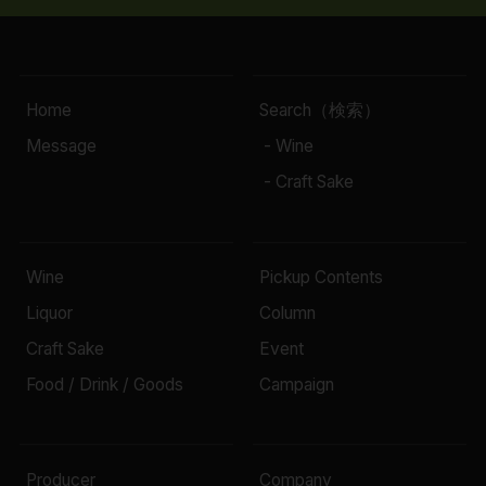
Home
Search（検索）
Message
- Wine
- Craft Sake
Wine
Pickup Contents
Liquor
Column
Craft Sake
Event
Food / Drink / Goods
Campaign
Producer
Company