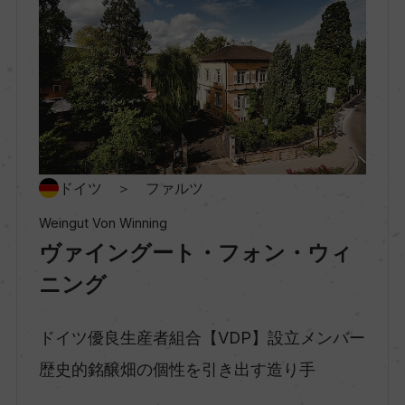
地区名
ベライヒ・ミッテルハート
村名
ー
種類
ドイツ ＞ ファルツ
スティルワイン
Weingut Von Winning
ヴァイングート・フォン・ウィ
味わい
ニング
辛口
ドイツ優良生産者組合【VDP】設立メンバー
歴史的銘醸畑の個性を引き出す造り手
品種（原材料）
リースリング 100%