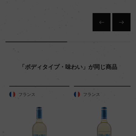
平均収量
65hl/ha
樹齢
30年
「ボディタイプ・味わい」が同じ商品
土壌
粘土、砂質粘土、黄色い砂質土壌
フランス
フランス
品質分類・原産地呼称
クヴァリテーツヴァイン
格付