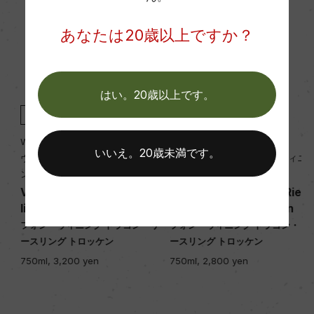
ー
あなたは20歳以上ですか？
醗酵・熟成
醗酵：オーク樽醗酵(500L、1200L、2400L)
はい。20歳以上です。
熟成：オーク樽熟成9カ月(500L、フレンチオーク
白
2024
白
2023
樽、1200L、2400Lドイツ産オーク樽、新樽は使用
Weingut Von Winning
Weingut Von Winning
せず)
いいえ。20歳未満です。
ヴァイングート・フォン・ウィニ
ヴァイングート・フォン・ウィニ
ング
ング
Von Winning Drache Ries
Von Winning Drache Ries
年間生産量
n
ling Trocken Gutswein
ling Trocken Gutswein
25000
フォン・ウィニング ドラゴン・リ
フォン・ウィニング ドラゴン・リ
イ
ースリング トロッケン
ースリング トロッケン
750ml, 3,200 yen
750ml, 2,800 yen
栽培面積
2.8ha