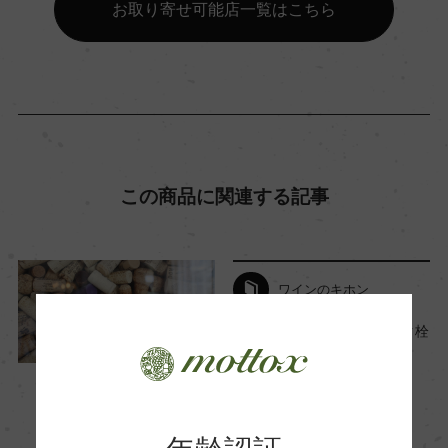
お取り寄せ可能店一覧はこちら
ー
海外ワイン専門誌評価歴
ー
Wine Advocate 獲得点
この商品に関連する記事
ー
国内ワイン専門誌評価歴
ワインのキホン
ー
ワインのコルクとは？コルク栓
やキャップの種類をご紹介！
2017年4月13日
Wine Spectator 得点
ワイン
初心者向け
…
ー