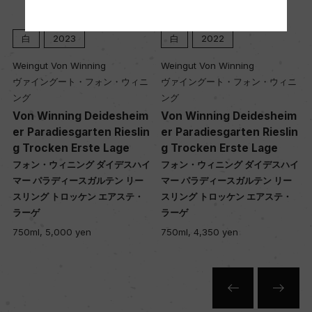
白
2022
白
2024
樹齢
25ー30年
ing
Weingut Von Winning
Weingut Von Winning
フォン・ウィニ
ヴァイングート・フォン・ウィニ
ヴァイングート・フォ
ング
ング
土壌
eidesheim
Von Winning Deidesheim
Von Winning Drac
ten Rieslin
er Paradiesgarten Rieslin
ling Trocken Gut
石灰岩、砂岩、火山性玄武岩
te Lage
g Trocken Erste Lage
フォン・ウィニング ド
 ダイデスハイ
フォン・ウィニング ダイデスハイ
ースリング トロッケン
ガルテン リー
マー パラディースガルテン リー
750ml, 3,200 yen
品質分類・原産地呼称
ン エアステ・
スリング トロッケン エアステ・
クヴァリテーツヴァイン
ラーゲ
750ml, 4,350 yen
格付
VDPグローセス・ゲヴェックス