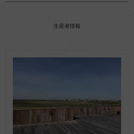
原産国名
フランス
生産者情報
地方名
ボルドー
地区名
オー・メドック
村名
ー
種類