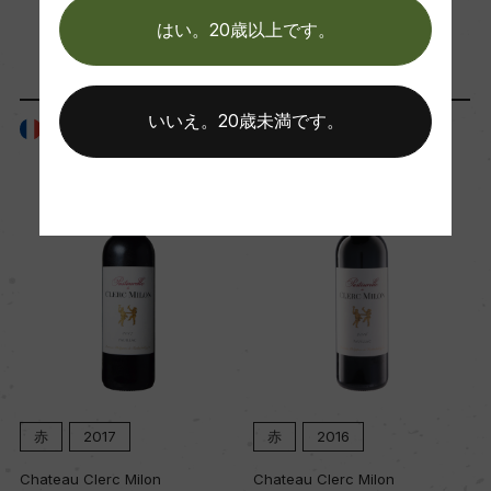
「生産者」が同じ商品
はい。20歳以上です。
Wine Advocate 獲得点
95
いいえ。20歳未満です。
フランス
フランス
国内ワイン専門誌評価歴
ー
Wine Spectator 得点
0
醗酵・熟成
醗酵：ー
赤
2017
赤
2016
熟成：ー
Chateau Clerc Milon
Chateau Clerc Milon