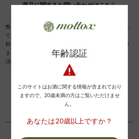
商品に関するお問い合わせはこちら
ー
弊社は、酒類販売業免許をお持ちの販売店様とお取引し
ビオ情報・認証機関
ております。
ー
料飲店様には帳合酒販店様を通して商品を提供しており
年齢認証
ます。
有機JAS認証
消費者様には酒販店様の紹介をしております
ー
このサイトはお酒に関する情報が含まれており
お取り寄せ可能店一覧はこちら
コンクール入賞歴
ますので、
20歳未満の方はご覧いただけませ
ー
ん。
あなたは20歳以上ですか？
海外ワイン専門誌評価歴
ー