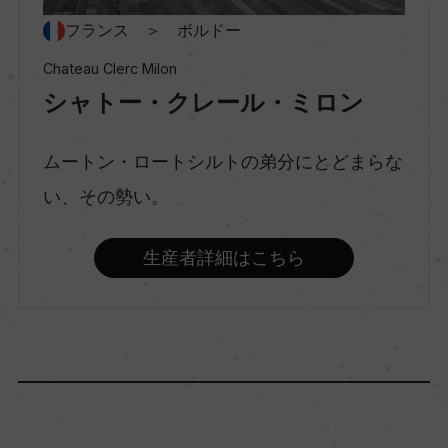
スティルワイン
フランス ＞ ボルドー
Chateau Clerc Milon
シャトー・クレール・ミロン
味わい
フルボディ
ムートン・ロートシルトの弟分にとどまらな
い、その勢い。
品種（原材料）
カベルネ・ソーヴィニヨン/メルロー/カベルネ・フ
生産者詳細はこちら
ラン
アルコール度数
14.5％
飲み頃温度