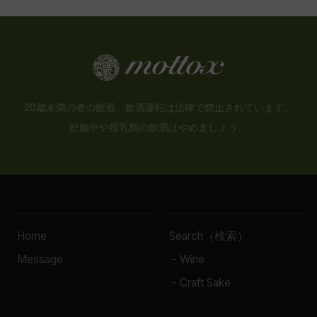
20歳未満の者の飲酒、飲酒運転は法律で禁止されています。
妊娠中や授乳期の飲酒はやめましょう。
Home
Search（検索）
Message
- Wine
- Craft Sake