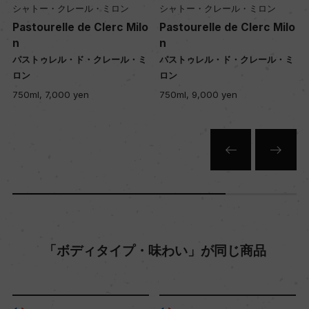
シャトー・クレール・ミロン
シャトー・クレール・ミロン
o
Pastourelle de Clerc Milo
Pastourelle de Clerc Milo
年間生産量
n
n
ー
パストゥレル・ド・クレール・ミ
パストゥレル・ド・クレール・ミ
ロン
ロン
750ml, 7,000 yen
750ml, 9,000 yen
栽培面積
0
平均収量
ー
樹齢
「ボディタイプ・味わい」が同じ商品
ー
土壌