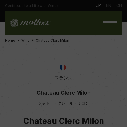
JP
EN
CH
Contribute to a Life with Wines.
Home
Wine
Chateau Clerc Milon
フランス
Chateau Clerc Milon
シャトー・クレール・ミロン
Chateau Clerc Milon