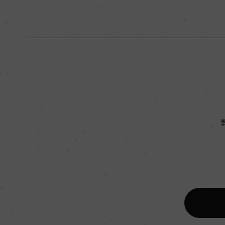
原産国名
フランス
地区名
コート・ド・ボルド
種類
スティルワイン
品種（原材料）
メルロー 50%/カベ
ルベック 15%/カベ
飲み頃温度
17℃