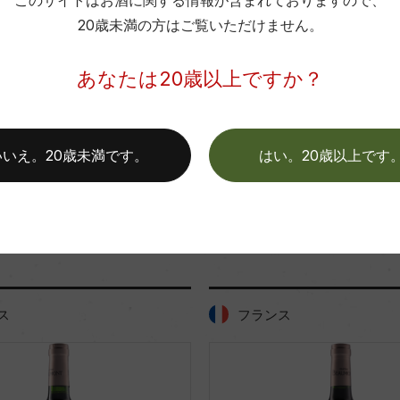
このサイトはお酒に関する情報が含まれておりますので、
フランス
アメリカ
日本
…
色
20歳未満の方はご覧いただけません。
あなたは20歳以上ですか？
いいえ。20歳未満です。
はい。20歳以上です
「ボディタイプ・味わい」が同じ商品
ス
フランス