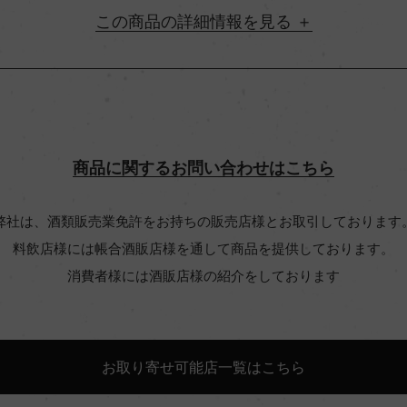
詳細情報
地方名
ー
村名
商品に関するお問い合わせはこちら
味わい
弊社は、酒類販売業免許をお持ちの販売店様とお取引しております
料飲店様には帳合酒販店様を通して商品を提供しております。
ルネ・ソーヴィニヨン 25%/マ
アルコール度数
消費者様には酒販店様の紹介をしております
ルネ・フラン 10%
ビオ情報・認証機関
お取り寄せ可能店一覧はこちら