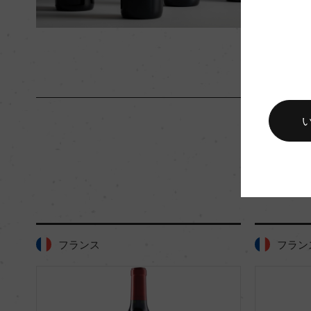
ワイン
入数
12
キャップの仕様
コルク
フランス
フラン