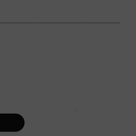
ボルドー
ー
フルボディ
。
13.5％
リュット・レゾネ