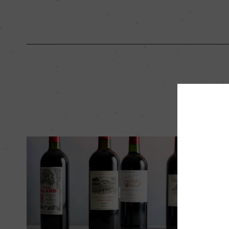
有機JAS認証
ー
海外ワイン専門誌評価歴
ー
国内ワイン専門誌評価歴
ー
醗酵・熟成
醗酵：コンクリート
熟成：コンクリート
栽培面積
15ha
レポ
樹齢
30年
今月のバイ
5年12月】
品質分類・原産地呼称
A.O.C.フラン・コ
2025年12月