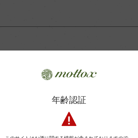
コンクール入賞歴
Wine Advocate 獲得点
Wine Spectator 得点
タンク
年間生産量
この商品に関連する記事
タンク24カ月
平均収量
ート
年齢認証
土壌
ヤーおすすめワイン【202
ート・ド・ボルドー
格付
1日