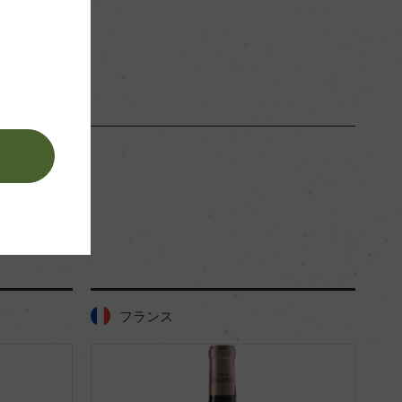
赤
。
フランス