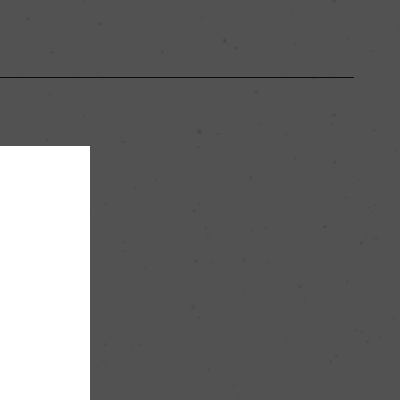
ー
ー
ー
60000
50hl/ha
粘土石灰質
ー