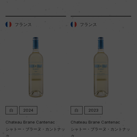
樹齢
フランス
フランス
ー
土壌
キンメリジャン
品質分類・原産地呼称
A.O.C.シャブリ
白
2023
白
2022
格付
ー
Chateau Brane Cantenac
Chateau Brane Cantenac
トナッ
シャトー・ブラーヌ・カントナッ
シャトー・ブラーヌ・カントナ
ク
ク