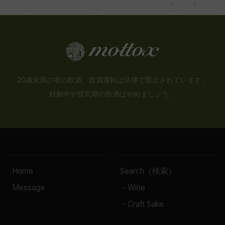
20歳未満の者の飲酒、飲酒運転は法律で禁止されています。
妊娠中や授乳期の飲酒はやめましょう。
Home
Search（検索）
Message
- Wine
- Craft Sake