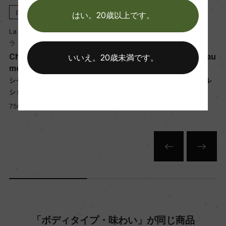
醗酵：30% オーク樽(228L)/70% ステンレスタン
白
2017
白
2023
はい。20歳以上です。
ク
La Chablisienne
La Chablisienne
熟成：30% オーク樽熟成 14カ月(228L、新樽な
ラ・シャブリジェンヌ
ラ・シャブリジェンヌ
し)/70% ステンレスタンク熟成 14カ月(シュール・
chau
Chablis 1er Cru Fourchau
Chablis 1er Cru Fourch
いいえ。20歳未満です。
リーにて)
me
me Half
フル
シャブリ プルミエ・クリュ フル
シャブリ プルミエ・クリュ フ
ショーム
ショーム ハーフ
年間生産量
750ml, 5,850 yen
375ml, 5,000 yen
260000
栽培面積
0
平均収量
「ボディタイプ・味わい」が同じ商品
60hl/ha