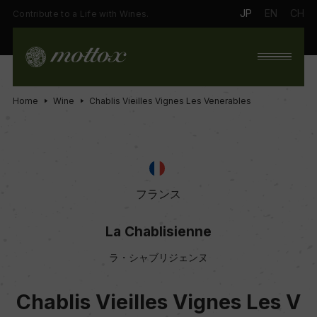
JP
EN
CH
Contribute to a Life with Wines.
Home
Wine
Chablis Vieilles Vignes Les Venerables
フランス
La Chablisienne
ラ・シャブリジェンヌ
Chablis Vieilles Vignes Les V