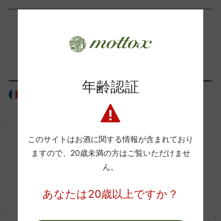
海外ワイン専門誌評価歴
ー
「生産者」が同じ商品
Wine Advocate 獲得点
ー
年齢認証
フランス
フランス
国内ワイン専門誌評価歴
ー
このサイトはお酒に関する情報が含まれており
ますので、
20歳未満の方はご覧いただけませ
Wine Spectator 得点
ん。
ー
あなたは20歳以上ですか？
醗酵・熟成