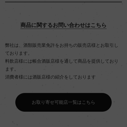
飲み頃温度
商品に関するお問い合わせはこちら
10℃
弊社は、酒類販売業免許をお持ちの販売店様とお取引し
ビオ情報・認証機関
ております。
リュット・レゾネ
料飲店様には帳合酒販店様を通して商品を提供しており
ます。
有機JAS認証
消費者様には酒販店様の紹介をしております
ー
お取り寄せ可能店一覧はこちら
コンクール入賞歴
ー