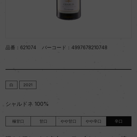
品番：
621074
バーコード：
4997678210748
白
2021
シャルドネ 100%
極甘口
甘口
やや甘口
やや辛口
辛口