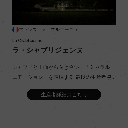
ー
種類
フランス ＞ ブルゴーニュ
スティルワイン
La Chablisienne
ラ・シャブリジェンヌ
味わい
辛口
シャブリと正面から向き合い、「ミネラル・
エモーション」を表現する 最良の生産者協...
品種（原材料）
生産者詳細はこちら
シャルドネ 100%
アルコール度数
12％