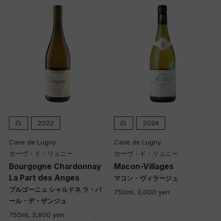
白
2024
白
2023
Cave de Lugny
Clos du Moulin Aux Moines
カーヴ・ド・リュニー
クロ・デュ・ムーラン・オー・
ワーヌ
nay
Macon-Villages
Auxey-Duresses Mouli
マコン・ヴィラージュ
aux Moines Blanc
ラ・パ
750ml, 3,000 yen
オークセイ・デュレス ムーラ
オー・モワーヌ 白