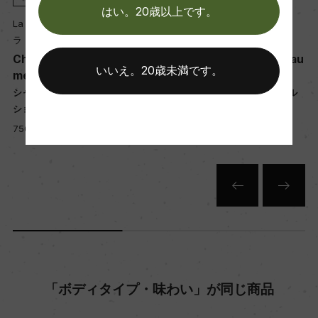
ク
はい。20歳以上です。
La Chablisienne
La Chablisienne
熟成：15% オーク樽熟成 8カ月(228L)/85% ステ
ラ・シャブリジェンヌ
ラ・シャブリジェンヌ
ンレスタンク熟成 7カ月(シュール・リーにて)
u
Chablis 1er Cru Fourchau
Chablis 1er Cru Fourchau
いいえ。20歳未満です。
me
me
シャブリ プルミエ・クリュ フル
シャブリ プルミエ・クリュ フル
年間生産量
ショーム
ショーム
150000
750ml, 8,500 yen
750ml, 5,850 yen
栽培面積
19ha
平均収量
58hl/ha
「ボディタイプ・味わい」が同じ商品