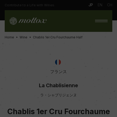
JP
EN
CH
Contribute to a Life with Wines.
Home
Wine
Chablis 1er Cru Fourchaume Half
フランス
La Chablisienne
ラ・シャブリジェンヌ
Chablis 1er Cru Fourchaume