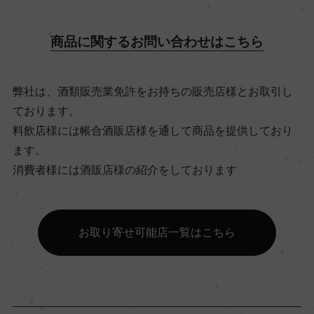
飲み頃温度
商品に関するお問い合わせはこちら
12℃
弊社は、酒類販売業免許をお持ちの販売店様とお取引し
ビオ情報・認証機関
ております。
リュット・レゾネ
料飲店様には帳合酒販店様を通して商品を提供しており
ます。
有機JAS認証
消費者様には酒販店様の紹介をしております
ー
お取り寄せ可能店一覧はこちら
コンクール入賞歴
ー
海外ワイン専門誌評価歴