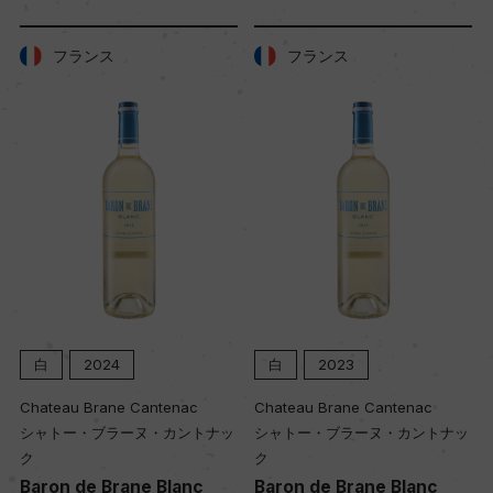
樹齢
ー
フランス
フランス
土壌
キンメリジャン
品質分類・原産地呼称
A.O.C.シャブリ プルミエ・クリュ
格付
白
2024
白
2023
プルミエ・クリュ
Chateau Brane Cantenac
Chateau Brane Cantenac
シャトー・ブラーヌ・カントナッ
シャトー・ブラーヌ・カントナッ
入数
ク
ク
24
Baron de Brane Blanc
Baron de Brane Blanc