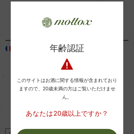
ー
「生産者」が同じ商品
Wine Advocate 獲得点
ー
年齢認証
フランス
フランス
国内ワイン専門誌評価歴
ー
このサイトはお酒に関する情報が含まれており
ますので、
20歳未満の方はご覧いただけませ
Wine Spectator 得点
ん。
ー
あなたは20歳以上ですか？
醗酵・熟成
醗酵：30% オーク樽(228L)/70% ステンレスタン
白
2022
白
2017