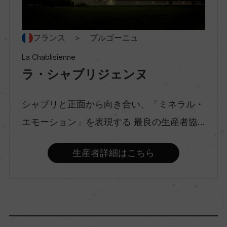
ー
種類
フランス ＞ ブルゴーニュ
スティルワイン
La Chablisienne
ラ・シャブリジェンヌ
味わい
辛口
シャブリと正面から向き合い、「ミネラル・
エモーション」を表現する 最良の生産者協...
品種（原材料）
生産者詳細はこちら
シャルドネ 100%
アルコール度数
13％