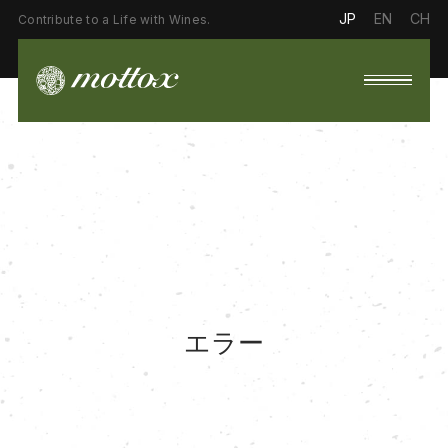
JP
EN
CH
Contribute to a Life with Wines.
エラー