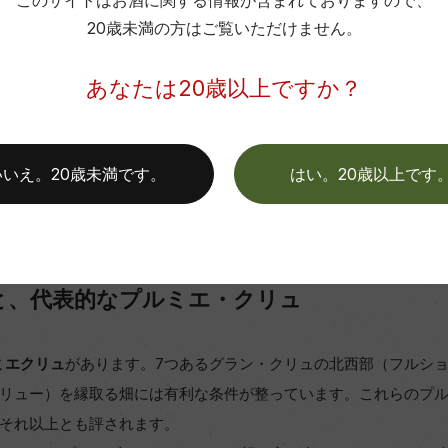
このサイトはお酒に関する情報が含まれておりますので、
20歳未満の方はご覧いただけません。
わかりやすく徹底解説『シャブリ』の特徴 ＆ お
あなたは20歳以上ですか？
フランスの辛口白ワインの代名詞に例えられるシャブリの解
いいえ。20歳未満です。
はい。20歳以上です
と、代表的なプルミエ・クリュ
ミエクリュ
があります。7つあるグラン・クリュの北西部（フルシ
リュー）を縁取る畑には有利な条件が整っています。これらのプ
それ以上とも評されます。