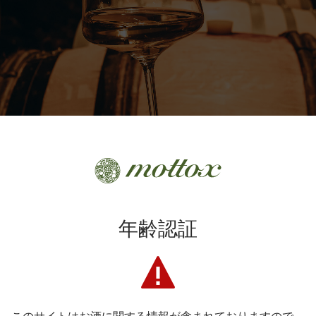
粘土石灰岩質土壌の冷たいテロワールによく耐え、他の環境では
は、酸とミネラルによって硬く、決して粗くはなく、石や鉱物を
年齢認証
ラン・クリュ（特級畑）は当然のこと、プルミエ・クリュ（一級
です。驚くほど長命で、10 年ほど寝かせると独特の旨味のある酸
うになります。