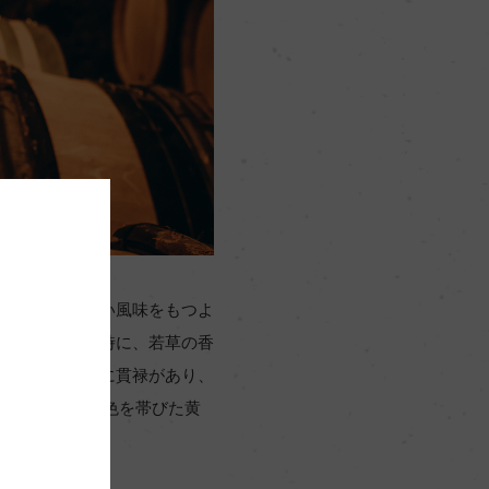
決して生まれない風味をもつよ
想起させると同時に、若草の香
畑）でも味わいに貫禄があり、
味がうまれ、緑色を帯びた黄