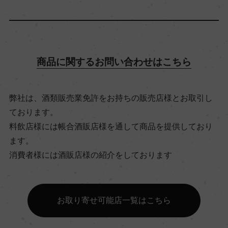
13％
飲み頃温度
商品に関するお問い合わせはこちら
12℃
弊社は、酒類販売業免許をお持ちの販売店様とお取引し
ビオ情報・認証機関
ております。
リュット・レゾネ
料飲店様には帳合酒販店様を通して商品を提供しており
ます。
有機JAS認証
消費者様には酒販店様の紹介をしております
ー
お取り寄せ可能店一覧はこちら
コンクール入賞歴
ー