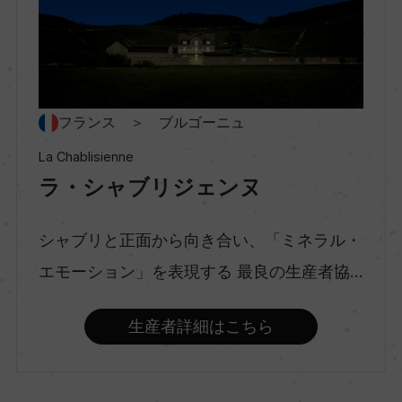
村名
ー
種類
フランス ＞ ブルゴーニュ
スティルワイン
La Chablisienne
ラ・シャブリジェンヌ
味わい
辛口
シャブリと正面から向き合い、「ミネラル・
エモーション」を表現する 最良の生産者協...
品種（原材料）
生産者詳細はこちら
シャルドネ 100%
アルコール度数