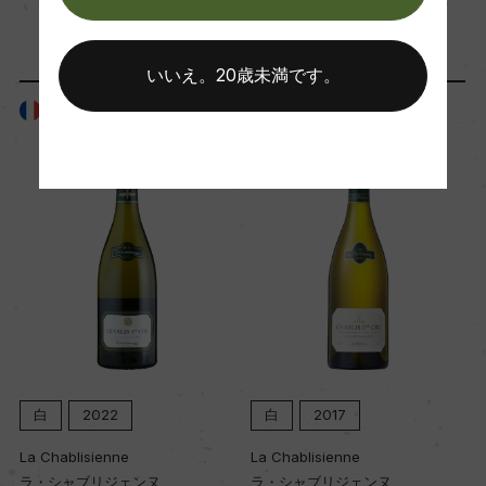
「生産者」が同じ商品
樹齢
いいえ。20歳未満です。
平均40年
フランス
フランス
土壌
キンメリジャン
品質分類・原産地呼称
A.O.C.シャブリ グラン・クリュ
格付
白
2022
白
2017
グラン・クリュ
La Chablisienne
La Chablisienne
ラ・シャブリジェンヌ
ラ・シャブリジェンヌ