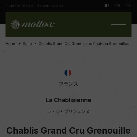
JP
EN
CH
Contribute to a Life with Wines.
Home
Wine
Chablis Grand Cru Grenouilles Chateau Grenouilles
フランス
La Chablisienne
ラ・シャブリジェンヌ
Chablis Grand Cru Grenouille