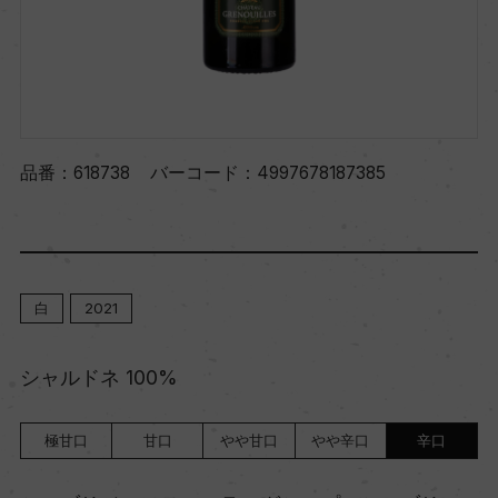
品番：
618738
バーコード：
4997678187385
白
2021
シャルドネ 100%
極甘口
甘口
やや甘口
やや辛口
辛口