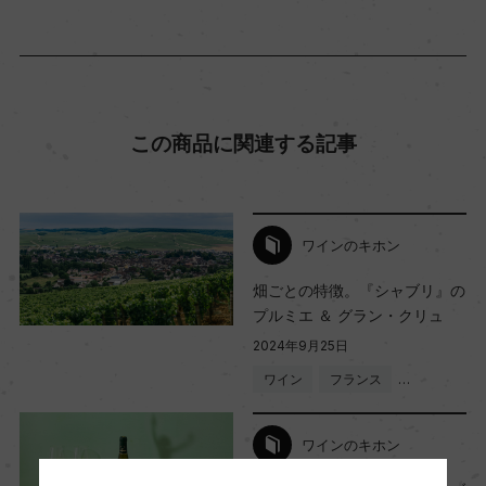
海外ワイン専門誌評価歴
ー
この商品に関連する記事
Wine Advocate 獲得点
ー
ワインのキホン
国内ワイン専門誌評価歴
畑ごとの特徴。『シャブリ』の
ー
プルミエ ＆ グラン・クリュ
2024年9月25日
ワイン
フランス
…
Wine Spectator 得点
ー
ワインのキホン