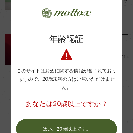
わかりやすく徹底解説『シャブ
醗酵・熟成
リ』の特徴 ＆ おすすめ銘柄
醗酵：ステンレスタンク及びオーク樽(225L)/MLF
2024年9月25日
有
ワイン
フランス
…
熟成：ステンレスタンク7カ月及びオーク樽8カ月
年齢認証
(225L、新樽無)
ランキング
これは使える！『高級ワイン』
年間生産量
おすすめランキング TOP10
（シーン・価格別）
35000
このサイトはお酒に関する情報が含まれており
2022年10月28日
ますので、
20歳未満の方はご覧いただけませ
ワイン
初心者向け
ん。
栽培面積
7.2ha
あなたは20歳以上ですか？
平均収量
はい。20歳以上です。
54hl/ha