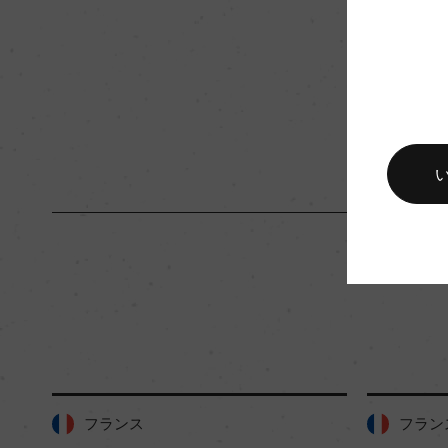
入数
24
キャップの仕様
コルク
フランス
フラ