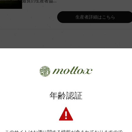
最良の生産者協...
Wine Advocate 獲得点
生産者詳細はこちら
Wine Spectator 得点
ンク
年間生産量
レスタンク熟成、5%オーク樽熟
で8カ月、その後ステンレスタンク
・リーにて)
平均収量
商品に関するお問い合わせはこちら
年齢認証
土壌
弊社は、酒類販売業免許をお持ちの販売店様とお取引しております
料飲店様には帳合酒販店様を通して商品を提供しております。
格付
消費者様には酒販店様の紹介をしております