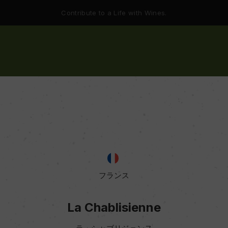
Contribute to a Life with Wines.
フランス
La Chablisienne