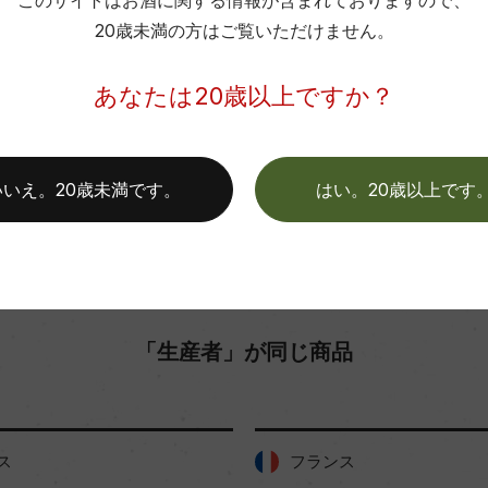
このサイトはお酒に関する情報が含まれておりますので、
20歳未満の方はご覧いただけません。
色
お取り寄せ可能店一覧はこちら
あなたは20歳以上ですか？
いいえ。20歳未満です。
はい。20歳以上です
「生産者」が同じ商品
ンス
フランス