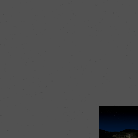
原産国名
フランス
地区名
シャブリ
種類
スティルワイン
品種（原材料）
シャルドネ 100%
飲み頃温度
10℃
有機JAS認証
ー