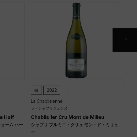
白
2021
La Chablisienne
La 
ラ・シャブリジェンヌ
ラ・
ilieu
Chablis 1er Cru Mont de Milieu
Cha
ン・ド・ミリュ
シャブリ プルミエ・クリュ モン・ド・ミリュ
シ
ー
ー