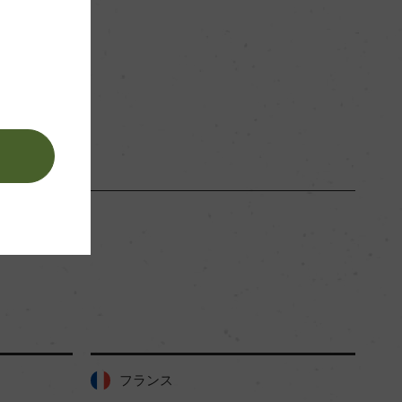
白
。
フランス