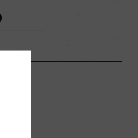
ー
ー
500000
36hl/ha
キンメリジャン
。
ー