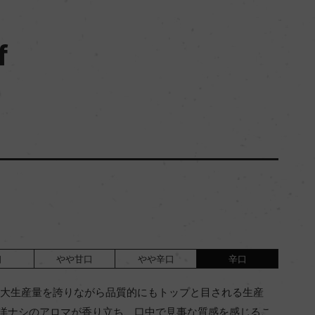
f
口
やや甘口
やや辛口
辛口
う最大生産量を誇りながら品質的にもトップと目される生産
洋ナシのアロマが香り立ち、口中で見事な質感を感じるこ