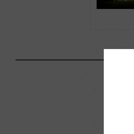
海外ワイン専門誌評価歴
ー
国内ワイン専門誌評価歴
ー
醗酵・熟成
醗酵：ステンレスタ
熟成：95%ステン
成 (新樽比率1%)
熟成8カ月(シュール
栽培面積
80ha
樹齢
ー
品質分類・原産地呼称
A.O.C.シャブリ