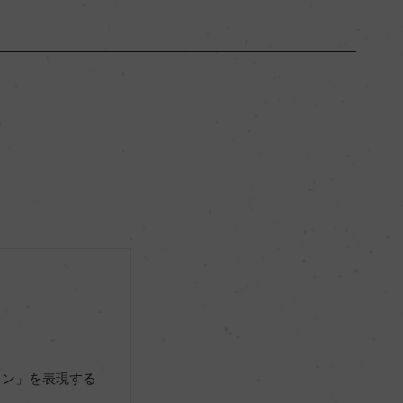
ブルゴーニュ
ー
辛口
12.5％
リュット・レゾネ
ー
ョン」を表現する