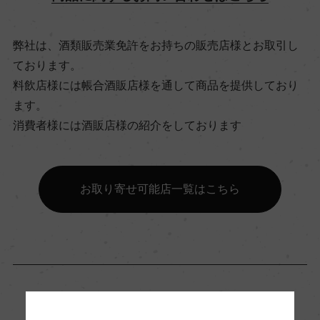
ビオ情報・認証機関
弊社は、酒類販売業免許をお持ちの販売店様とお取引し
ー
ております。
料飲店様には帳合酒販店様を通して商品を提供しており
有機JAS認証
ます。
ー
消費者様には酒販店様の紹介をしております
コンクール入賞歴
お取り寄せ可能店一覧はこちら
ー
海外ワイン専門誌評価歴
ー
Wine Advocate 獲得点