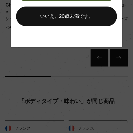
Chambertin Clos de Bez
Chambertin Clos de Bez
年間生産量
e
e
ー
いいえ。20歳未満です。
シャンベルタン クロ・ド・ベーズ
シャンベルタン クロ・ド・ベーズ
750ml, 130,000 yen
750ml, 117,000 yen
栽培面積
1ha
平均収量
24.98hl/ha
樹齢
「ボディタイプ・味わい」が同じ商品
35年
土壌
フランス
フランス