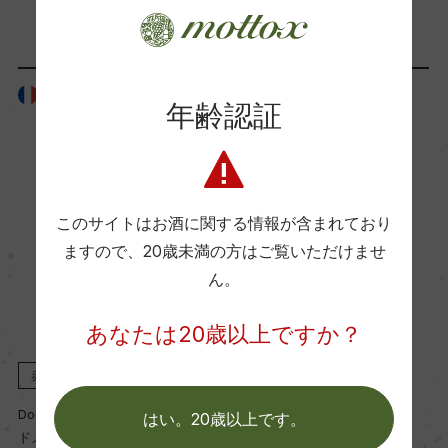
「生産者」が同じ商品
ー
フランス
フランス
国内ワイン専門誌評価歴
年齢認証
ー
Wine Spectator 得点
このサイトはお酒に関する情報が含まれており
ー
ますので、
20歳未満の方はご覧いただけませ
ん。
醗酵・熟成
あなたは20歳以上ですか？
醗酵：ステンレスタンク
熟成：オーク樽 18カ月(仏産、228L、新樽比率9
赤
2023
赤
2021
5%)
Domaine Henri Rebourseau
Domaine Henri Rebourseau
はい。20歳以上です。
ドメーヌ・アンリ・ルブルソー
ドメーヌ・アンリ・ルブルソー