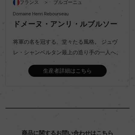
スティルワイン
フランス ＞ ブルゴーニュ
Domaine Henri Rebourseau
ドメーヌ・アンリ・ルブルソー
味わい
フルボディ
将軍の名を冠する、堂々たる風格。 ジュヴ
レ・シャンベルタン最上の造り手の一人へ。
品種（原材料）
ピノ・ノワール 100%
生産者詳細はこちら
アルコール度数
13.5％
飲み頃温度
ー
商品に関するお問い合わせはこちら