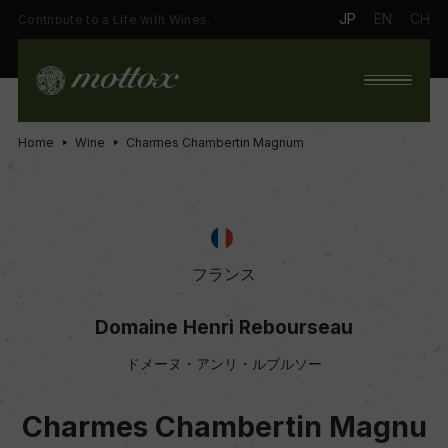
JP
EN
CH
Contribute to a Life with Wines.
Home
Wine
Charmes Chambertin Magnum
フランス
Domaine Henri Rebourseau
ドメーヌ・アンリ・ルブルソー
Charmes Chambertin Magnu