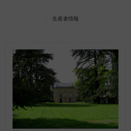
原産国名
フランス
生産者情報
地方名
ブルゴーニュ
地区名
コート・ド・ニュイ
村名
ー
種類