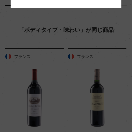
熟成：フレンチオーク樽にて28カ月熟成(225L、
新樽比率100%、SO2無添加)/瓶熟成12カ月
「ボディタイプ・味わい」が同じ商品
年間生産量
5000
フランス
フランス
栽培面積
2ha
平均収量
18hl/ha
樹齢
約100年