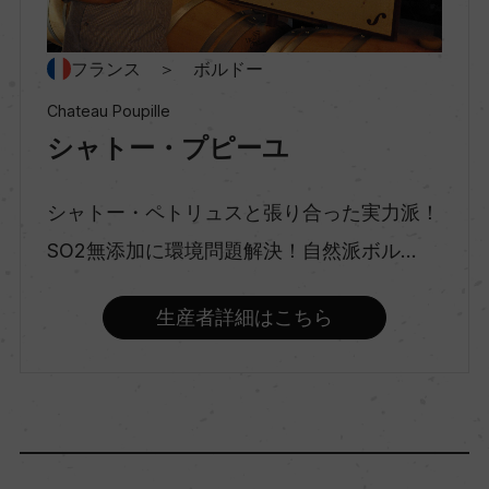
種類
フランス ＞ ボルドー
スティルワイン
Chateau Poupille
シャトー・プピーユ
味わい
シャトー・ペトリュスと張り合った実力派！
フルボディ
SO2無添加に環境問題解決！自然派ボル...
品種（原材料）
生産者詳細はこちら
メルロー 100%
アルコール度数
14.5％