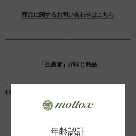
飲み頃温度
商品に関するお問い合わせはこちら
17℃
ビオ情報・認証機関
ビオロジック, Agriculture Biologique
「生産者」が同じ商品
有機JAS認証
ー
フランス
フランス
コンクール入賞歴
ー
年齢認証
海外ワイン専門誌評価歴