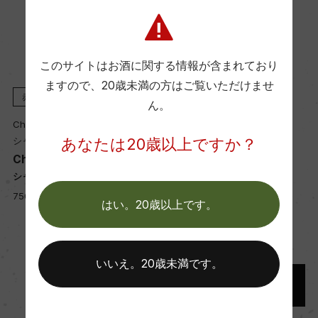
ー
Wine Advocate 獲得点
このサイトはお酒に関する情報が含まれており
ー
ますので、
20歳未満の方はご覧いただけませ
赤
2019
赤
2019
ん。
Chateau Poupille
Chateau Poupille
国内ワイン専門誌評価歴
あなたは20歳以上ですか？
シャトー・プピーユ
シャトー・プピーユ
ー
Chateau Poupille
Poupille
シャトー・プピーユ
プピーユ
キ
750ml, 3,700 yen
750ml, 6,000 yen
はい。20歳以上です。
Wine Spectator 得点
ー
いいえ。20歳未満です。
醗酵・熟成
醗酵：コンクリートタンク(天然酵母)