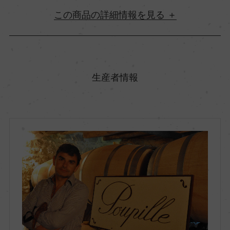
詳細情報
原産国名
フランス
生産者情報
地方名
ボルドー
地区名
コート・ド・ボルドー
村名
ー