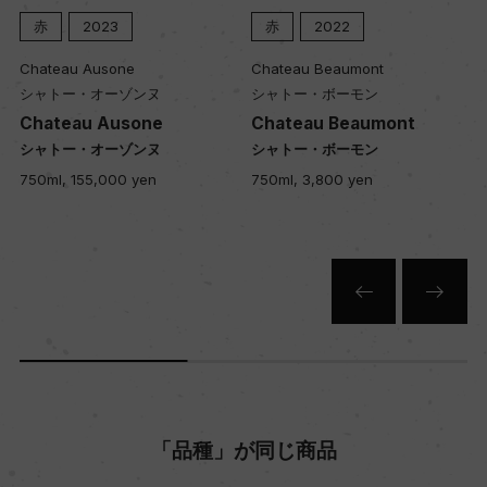
赤
2023
赤
2022
土壌
Chateau Ausone
Chateau Beaumont
シャトー・オーゾンヌ
シャトー・ボーモン
粘土石灰質
Chateau Ausone
Chateau Beaumont
シャトー・オーゾンヌ
シャトー・ボーモン
750ml, 155,000 yen
750ml, 3,800 yen
品質分類・原産地呼称
A.O.C.カスティヨン・コート・ド・ボルドー
格付
ー
入数
12
「品種」が同じ商品