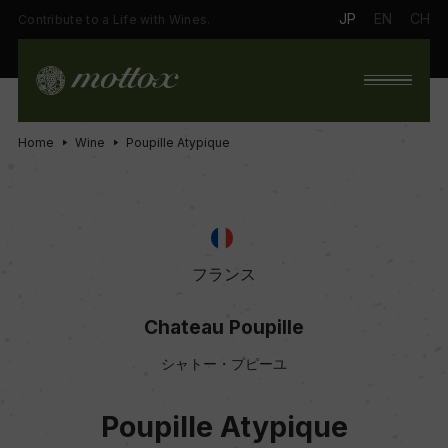
JP
EN
CH
Contribute to a Life with Wines.
Home
Wine
Poupille Atypique
フランス
Chateau Poupille
シャトー・プピーユ
Poupille Atypique