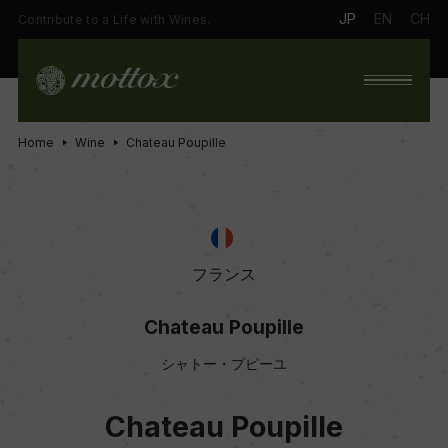
JP
EN
CH
Contribute to a Life with Wines.
Home
Wine
Chateau Poupille
フランス
Chateau Poupille
シャトー・プピーユ
Chateau Poupille