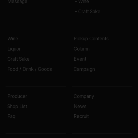
Message
- Wine
- Craft Sake
Wine
Pickup Contents
Liquor
Column
Craft Sake
Event
Food / Drink / Goods
Campaign
Producer
Company
Shop List
News
Faq
Recruit