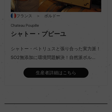
種類
フランス ＞ ボルドー
スティルワイン
Chateau Poupille
シャトー・プピーユ
味わい
シャトー・ペトリュスと張り合った実力派！
フルボディ
SO2無添加に環境問題解決！自然派ボル...
品種（原材料）
生産者詳細はこちら
メルロー 100%
アルコール度数
13.5％