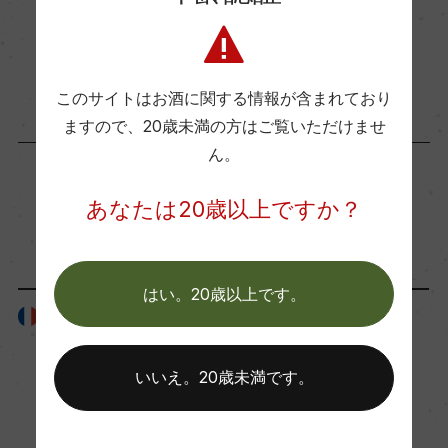
熟成：15%をフレンチオーク樽で18カ月(225L、2
2022年10月28日
年使用樽)、85%をステンレスタンクとコンクリー
ワイン
初心者向け
トタンクで36カ月
このサイトはお酒に関する情報が含まれており
ますので、
20歳未満の方はご覧いただけませ
年間生産量
ん。
60000
あなたは20歳以上ですか？
「生産者」が同じ商品
栽培面積
5.5ha
はい。20歳以上です。
フランス
フランス
平均収量
20hl/ha
いいえ。20歳未満です。
樹齢