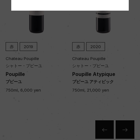
20年
土壌
底土に石灰質をもつ粘土質
赤
2019
赤
2020
Chateau Poupille
Chateau Poupille
品質分類・原産地呼称
シャトー・プピーユ
シャトー・プピーユ
A.O.C.カスティヨン・コート・ド・ボルドー
Poupille
Poupille Atypique
プピーユ
プピーユ アティピック
キ
750ml, 6,000 yen
750ml, 21,000 yen
格付
セカンド・ワイン
入数
12