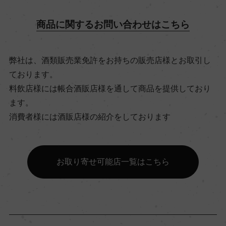
飲み頃温度
商品に関するお問い合わせはこちら
17℃
弊社は、酒類販売業免許をお持ちの販売店様とお取引し
ビオ情報・認証機関
ております。
ビオロジック, Agriculture Biologique
料飲店様には帳合酒販店様を通して商品を提供しており
ます。
有機JAS認証
消費者様には酒販店様の紹介をしております
ー
お取り寄せ可能店一覧はこちら
コンクール入賞歴
ー
海外ワイン専門誌評価歴