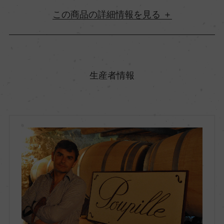
詳細情報
原産国名
フランス
生産者情報
地方名
ボルドー
地区名
コート・ド・ボルドー
村名
ー