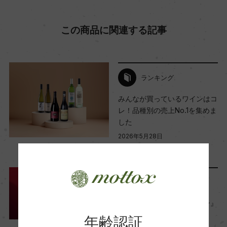
ー
この商品に関連する記事
Wine Advocate 獲得点
ー
ランキング
国内ワイン専門誌評価歴
みんなが買っているワインはコ
ー
レ！品種別の売上No.1を集めま
した
2026年5月28日
Wine Spectator 得点
ワイン
初心者向け
…
ー
ランキング
醗酵・熟成
これは使える！『高級ワイン』
醗酵：コンクリートタンク 天然酵母使用
おすすめランキング TOP10
年齢認証
（シーン・価格別）