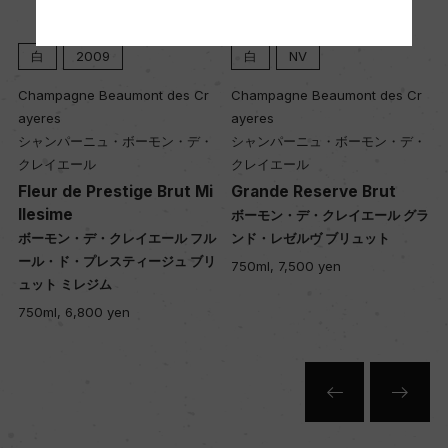
白
2009
白
NV
樹齢
45年
Champagne Beaumont des Cr
Champagne Beaumont des Cr
ayeres
ayeres
シャンパーニュ・ボーモン・デ・
シャンパーニュ・ボーモン・デ・
土壌
クレイエール
クレイエール
Fleur de Prestige Brut Mi
Grande Reserve Brut
白亜質
llesime
ボーモン・デ・クレイエール グラ
ル
ボーモン・デ・クレイエール フル
ンド・レゼルヴ ブリュット
ワ
ール・ド・プレスティージュ ブリ
750ml, 7,500 yen
品質分類・原産地呼称
ュット ミレジム
A.O.C.シャンパーニュ
750ml, 6,800 yen
格付
ー