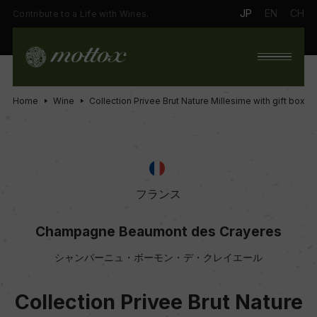
JP
EN
CH
Contribute to a Life with Wines.
Home
Wine
Collection Privee Brut Nature Millesime with gift box
フランス
Champagne Beaumont des Crayeres
シャンパーニュ・ボーモン・デ・クレイエール
Collection Privee Brut Nature