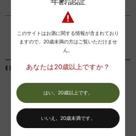
年齢認証
醗酵・熟成
醗酵：瓶内二次醗酵/ステンレスタンク(MLF有)
熟成：ステンレスタンク(90%)及びオーク樽(10%)
熟成6カ月(仏産、600L) デゴルジュマンまでの瓶
このサイトはお酒に関する情報が含まれており
「生産者」が同じ商品
熟期間:最低160カ月
ますので、
20歳未満の方はご覧いただけませ
ん。
年間生産量
あなたは20歳以上ですか？
フランス
フランス
4500
はい。20歳以上です。
栽培面積
0.5ha
いいえ。20歳未満です。
平均収量
51.25hl/ha