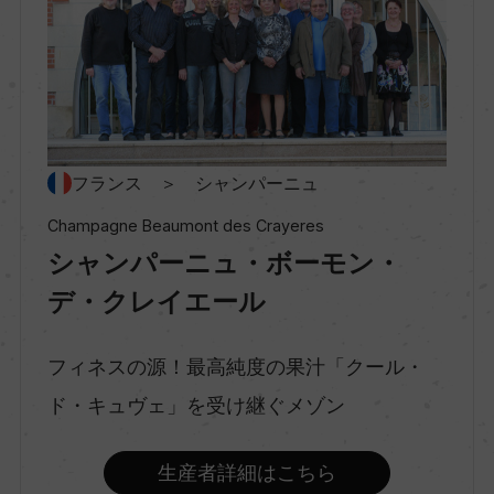
村名
ー
種類
スパークリングワイン
フランス ＞ シャンパーニュ
Champagne Beaumont des Crayeres
シャンパーニュ・ボーモン・
味わい
辛口
デ・クレイエール
フィネスの源！最高純度の果汁「クール・
品種（原材料）
ド・キュヴェ」を受け継ぐメゾン
シャルドネ 65%/ピノ・ノワール 30%/ムニエ 5%
生産者詳細はこちら
アルコール度数