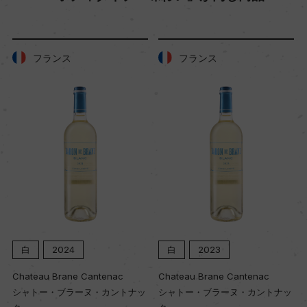
ー
フランス
フランス
土壌
ー
品質分類・原産地呼称
A.O.C.シャンパーニュ
格付
ー
白
2024
白
2023
入数
Chateau Brane Cantenac
Chateau Brane Cantenac
シャトー・ブラーヌ・カントナッ
シャトー・ブラーヌ・カントナッ
6