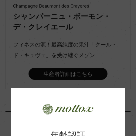
Champagne Beaumont des Crayeres
シャンパーニュ・ボーモン・
味わい
辛口
デ・クレイエール
フィネスの源！最高純度の果汁「クール・
品種（原材料）
ド・キュヴェ」を受け継ぐメゾン
ムニエ 60%/シャルドネ 25%/ピノ・ノワール 1
5%
生産者詳細はこちら
アルコール度数
12.5％
飲み頃温度
6℃
年齢認証