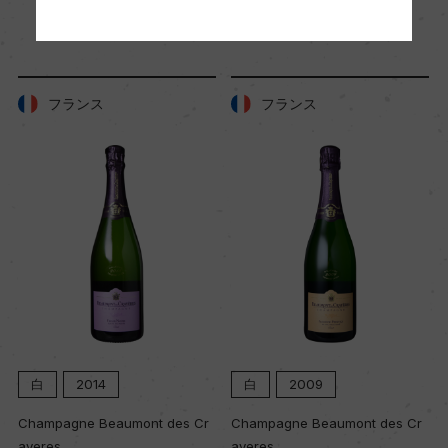
「生産者」が同じ商品
海外ワイン専門誌評価歴
ー
フランス
フランス
Wine Advocate 獲得点
ー
国内ワイン専門誌評価歴
ー
Wine Spectator 得点
90
白
2014
白
2009
醗酵・熟成
Champagne Beaumont des Cr
Champagne Beaumont des Cr
ayeres
ayeres