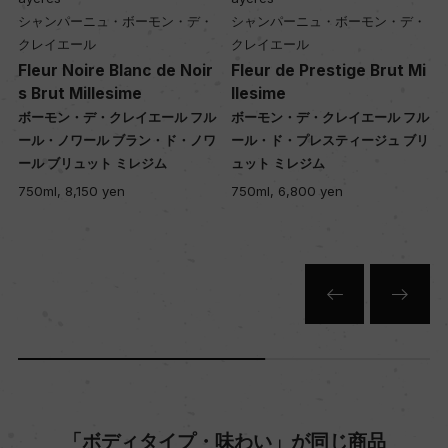
醗酵：瓶内二次醗酵/ステンレスタンク
シャンパーニュ・ボーモン・デ・
シャンパーニュ・ボーモン・デ・
熟成：ステンレスタンク熟成5カ月 瓶内熟成:デゴ
クレイエール
クレイエール
ルジュマンまでの熟成期間 24カ月
l
Fleur Noire Blanc de Noir
Fleur de Prestige Brut Mi
s Brut Millesime
llesime
ル
ボーモン・デ・クレイエール フル
ボーモン・デ・クレイエール フル
年間生産量
ブ
ール・ノワール ブラン・ド・ノワ
ール・ド・プレスティージュ ブリ
ール ブリュット ミレジム
ュット ミレジム
600000
750ml, 8,150 yen
750ml, 6,800 yen
栽培面積
0
平均収量
ー
「ボディタイプ・味わい」が同じ商品
樹齢