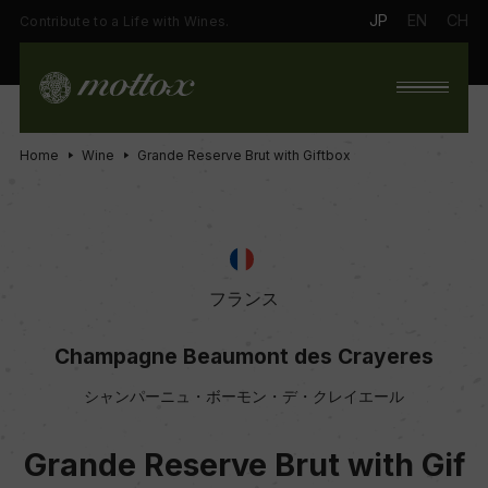
JP
EN
CH
Contribute to a Life with Wines.
Home
Wine
Grande Reserve Brut with Giftbox
フランス
Champagne Beaumont des Crayeres
シャンパーニュ・ボーモン・デ・クレイエール
Grande Reserve Brut with Gif