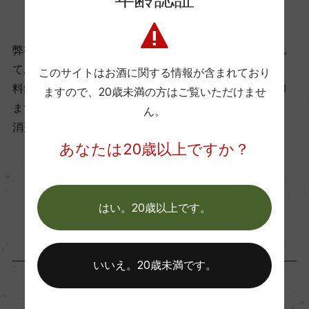
商品に関するお問い合わせはこちら
ビオ情報・認証機関
リュット・レゾネ
弊社は、酒類販売業免許をお持ちの販売店様とお取引し
ております。
このサイトはお酒に関する情報が含まれており
料飲店様には帳合酒販店様を通して商品を提供しており
ますので、
20歳未満の方はご覧いただけませ
有機JAS認証
ます。
ん。
ー
消費者様には酒販店様の紹介をしております
あなたは20歳以上ですか？
コンクール入賞歴
お取り寄せ可能店一覧はこちら
(NV)パリ農業コンクール 2014 金賞/コンクール・
はい。20歳以上です。
モンディアル・ド・ブリュッセル 2010 金賞|2009
金賞|2007 金賞/チャレンジ・インターナショナ
ル・デュ・ヴァン・ド・ブライ・ブール 2007 金
いいえ。20歳未満です。
賞