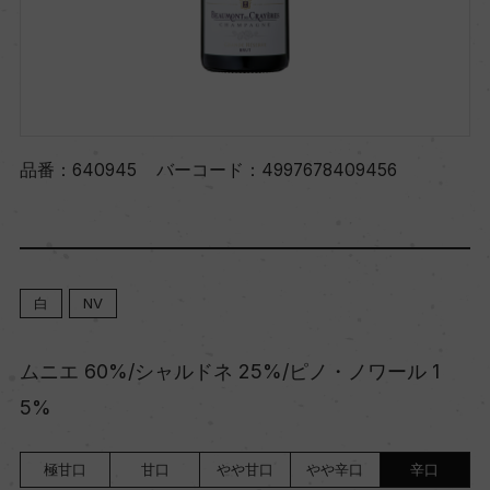
品番：
640945
バーコード：
4997678409456
白
NV
ムニエ 60%/シャルドネ 25%/ピノ・ノワール 1
5%
極甘口
甘口
やや甘口
やや辛口
辛口