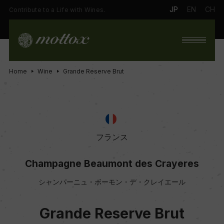
JP
EN
CH
Contribute to a Life with Wines.
Home
Wine
Grande Reserve Brut
フランス
Champagne Beaumont des Crayeres
シャンパーニュ・ボーモン・デ・クレイエール
Grande Reserve Brut