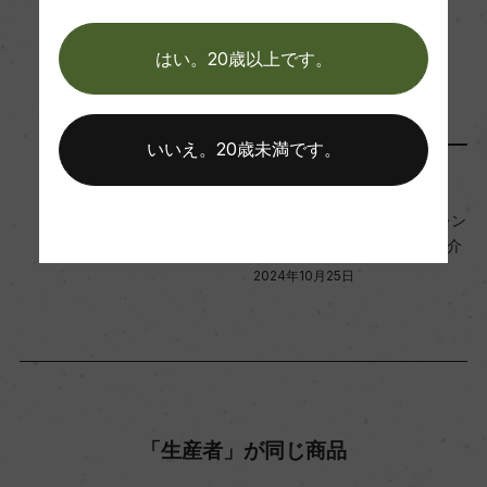
金賞|2007 金賞/チャレンジ・インターナショナ
はい。20歳以上です。
ル・デュ・ヴァン・ド・ブライ・ブール 2007 金
この商品に関連する記事
賞
いいえ。20歳未満です。
海外ワイン専門誌評価歴
メディア・受賞情報
(NV)「ギド・アシェット 2022」 二つ星/Coup de
『ジャパン・ワイン・チャレン
Coeur
ジ 2024』受賞ワインのご紹介
2024年10月25日
Wine Advocate 獲得点
ー
国内ワイン専門誌評価歴
「生産者」が同じ商品
ー