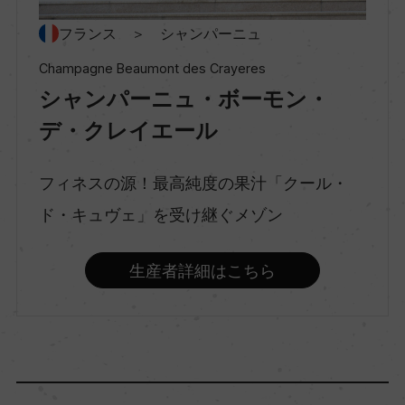
種類
スパークリングワイン
フランス ＞ シャンパーニュ
Champagne Beaumont des Crayeres
シャンパーニュ・ボーモン・
味わい
辛口
デ・クレイエール
フィネスの源！最高純度の果汁「クール・
品種（原材料）
ド・キュヴェ」を受け継ぐメゾン
ムニエ 60%/シャルドネ 25%/ピノ・ノワール 1
5%
生産者詳細はこちら
アルコール度数
12.5％
飲み頃温度