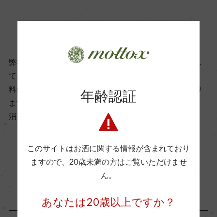
6℃
商品に関するお問い合わせはこちら
ビオ情報・認証機関
リュット・レゾネ
弊社は、酒類販売業免許をお持ちの販売店様とお取引し
ております。
料飲店様には帳合酒販店様を通して商品を提供しており
年齢認証
有機JAS認証
ます。
ー
消費者様には酒販店様の紹介をしております
コンクール入賞歴
このサイトはお酒に関する情報が含まれており
お取り寄せ可能店一覧はこちら
(NV)ジャパン ワインチャンレンジ 2024 金賞/サク
ますので、
20歳未満の方はご覧いただけませ
ラアワード 2022 金賞/サクラアワード 2020 金賞/
ん。
ベタンヌ・エ・ドゥソーヴ プリ・プレジール 2017
あなたは20歳以上ですか？
金賞/パリ農業コンクール 2014 金賞/コンクール・
モンディアル・ド・ブリュッセル 2010 金賞|2009