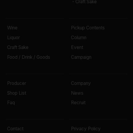
- Craft Sake
Wine
Pickup Contents
Liquor
Column
Craft Sake
Event
Food / Drink / Goods
Campaign
Producer
Company
Shop List
News
Faq
Recruit
Contact
Privacy Policy