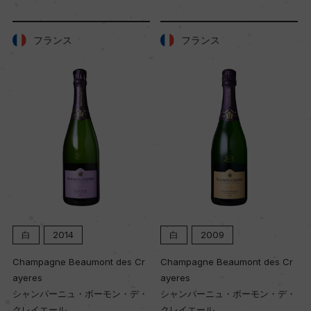
Wine Spectator 得点
フランス
フランス
91
醗酵・熟成
醗酵：瓶内二次醗酵/ステンレスタンク、ステンレ
スタンクにてマロラクティック醗酵
熟成：オーク樽熟成6カ月 (新樽比率1%、600L、
シャンパーニュ産オーク樽) 瓶内熟成:デゴルジュ
マンまでの熟成期間 24ー36カ月
白
2014
白
2009
年間生産量
Champagne Beaumont des Cr
Champagne Beaumont des Cr
600000
ayeres
ayeres
シャンパーニュ・ボーモン・デ・
シャンパーニュ・ボーモン・デ・
クレイエール
クレイエール