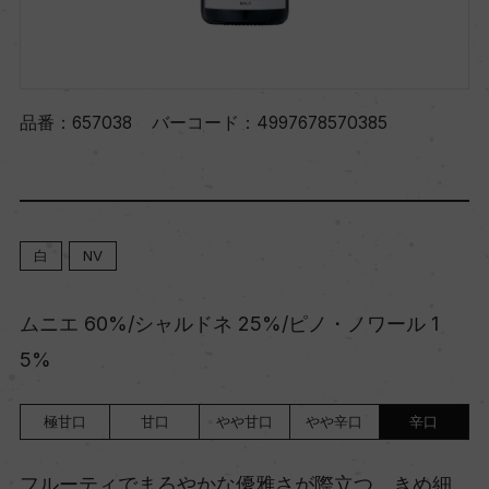
品番：
657038
バーコード：
4997678570385
白
NV
ムニエ 60%/シャルドネ 25%/ピノ・ノワール 1
5%
極甘口
甘口
やや甘口
やや辛口
辛口
フルーティでまろやかな優雅さが際立つ、きめ細