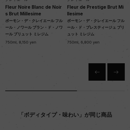
栽培面積
l
Fleur Noire Blanc de Noir
Fleur de Prestige Brut Mi
s Brut Millesime
llesime
0
ル
ボーモン・デ・クレイエール フル
ボーモン・デ・クレイエール フル
ブ
ール・ノワール ブラン・ド・ノワ
ール・ド・プレスティージュ ブリ
ール ブリュット ミレジム
ュット ミレジム
平均収量
750ml, 8,150 yen
750ml, 6,800 yen
ー
樹齢
ー
土壌
ー
「ボディタイプ・味わい」が同じ商品
品質分類・原産地呼称