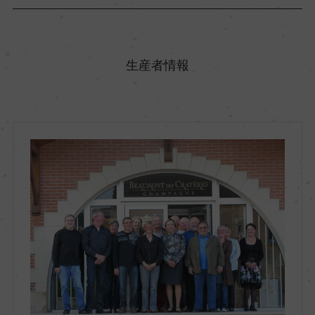
原産国名
フランス
生産者情報
地方名
シャンパーニュ
地区名
ー
村名
ー