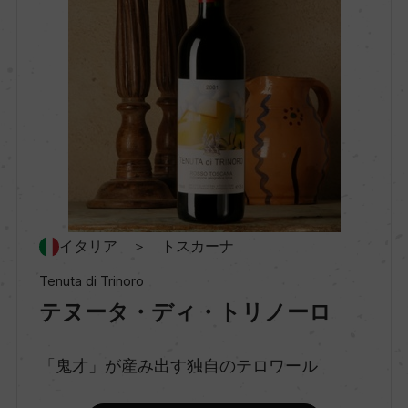
種類
スティルワイン
味わい
フルボディ
品種（原材料）
イタリア ＞ トスカーナ
メルロー 60%/カベルネ・フラン 40%
Tenuta di Trinoro
テヌータ・ディ・トリノーロ
アルコール度数
15.5％
「鬼才」が産み出す独自のテロワール