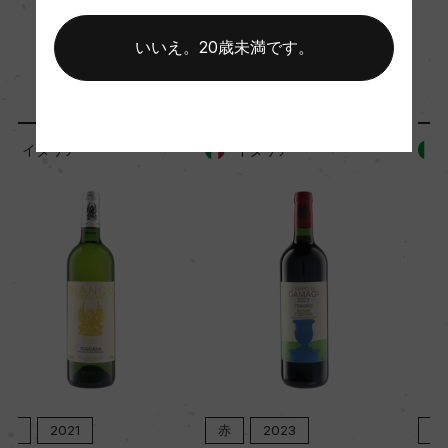
いいえ。20歳未満です。
「生産者」が同じ商品
土壌
ー
イタリア
イタリア
品質分類・原産地呼称
トスカーナI.G.T.
格付
ー
入数
6
赤
2023
赤
2022