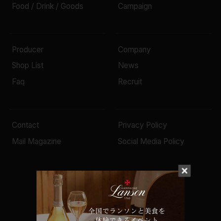
Food / Drink / Goods
Campaign
Producer
Company
Shop List
News
Faq
Recruit
Contact
Privacy Policy
Mail Magazine
Social Media Policy