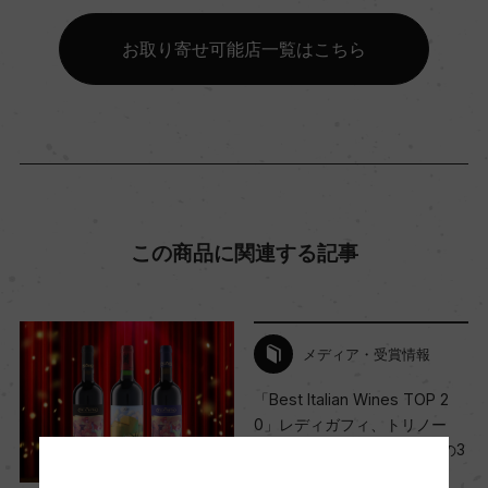
(2021)「ヴィノス」 98点
お取り寄せ可能店一覧はこちら
Wine Advocate 獲得点
ー
国内ワイン専門誌評価歴
ー
この商品に関連する記事
Wine Spectator 得点
ー
メディア・受賞情報
「Best Italian Wines TOP 2
0」レディガフィ、トリノー
醗酵・熟成
ロ、シラー ペル・センプレの3
醗酵：ステンレスタンク/オーク樽にてMLF
商品がランクイン！