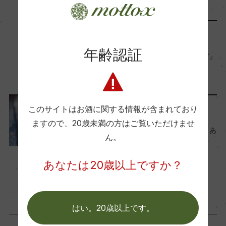
熟成：オーク樽(仏産、225L)6カ月/セメントタン
2025年12月22日
ク12カ月
メディア・受賞情報
年齢認証
年間生産量
『ジェームス・サックリング』
約8590
2025 イタリアのTOP 100
2025年9月5日
栽培面積
このサイトはお酒に関する情報が含まれており
ワインのキホン
0
ますので、
20歳未満の方はご覧いただけませ
『カベルネ・フラン』解説。あ
ん。
のブドウの偉大な親品種
平均収量
2024年6月17日
あなたは20歳以上ですか？
ー
ワイン
フランス
…
樹齢
はい。20歳以上です。
約29年