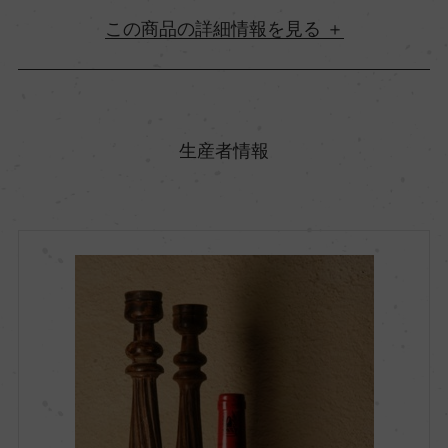
詳細情報
原産国名
イタリア
生産者情報
地方名
トスカーナ
地区名
サルテアーノ
村名
ー