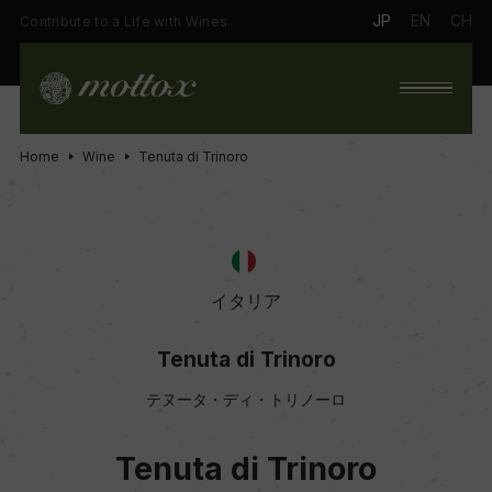
JP
EN
CH
Contribute to a Life with Wines.
Home
Wine
Tenuta di Trinoro
イタリア
Tenuta di Trinoro
テヌータ・ディ・トリノーロ
Tenuta di Trinoro