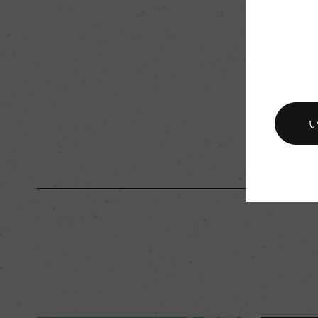
品質分類・原産地呼称
オレンジG.I.
入数
12
キャップの仕様
スクリューキャップ