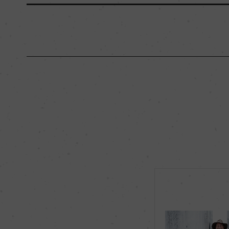
原産国名
オーストラリア
地区名
オレンジ
種類
スティルワイン
品種（原材料）
ピノ・ノワール 100
飲み頃温度
15℃