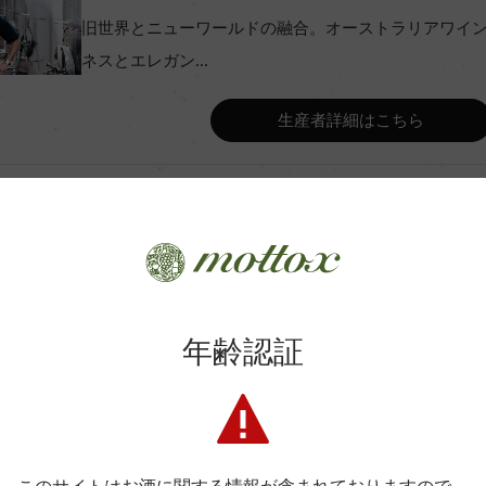
コンクール入賞歴
旧世界とニューワールドの融合。オーストラリアワイ
ネスとエレガン...
Wine Advocate 獲得点
生産者詳細はこちら
Wine Spectator 得点
スタンク、25% 仏オーク樽(5
年間生産量
スタンク、25% 仏オーク樽(5
年齢認証
平均収量
商品に関するお問い合わせはこちら
土壌
弊社は、酒類販売業免許をお持ちの販売店様とお取引しております