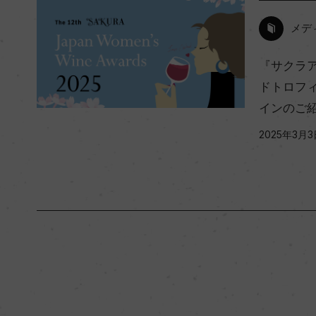
メデ
『サクラア
ドトロフ
インのご
2025年3月3