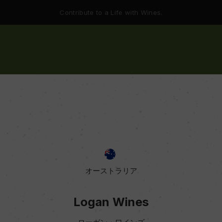
Contribute to a Life with Wines.
オーストラリア
Logan Wines