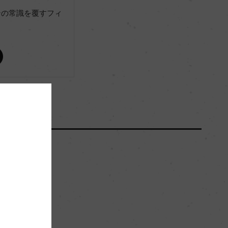
(2023)サクラアワード 2025 金賞
ンの常識を覆すフィ
ー
ー
102,000
ー
砂質のローム層
。