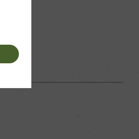
ー
赤
。