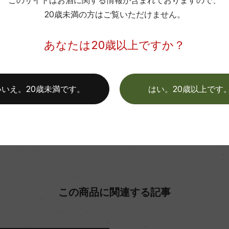
このサイトはお酒に関する情報が含まれておりますので、
料飲店様には帳合酒販店様を通して商品を提供しております。
格付
20歳未満の方はご覧いただけません。
消費者様には酒販店様の紹介をしております
色
あなたは20歳以上ですか？
お取り寄せ可能店一覧はこちら
いいえ。20歳未満です。
はい。20歳以上です
この商品に関連する記事