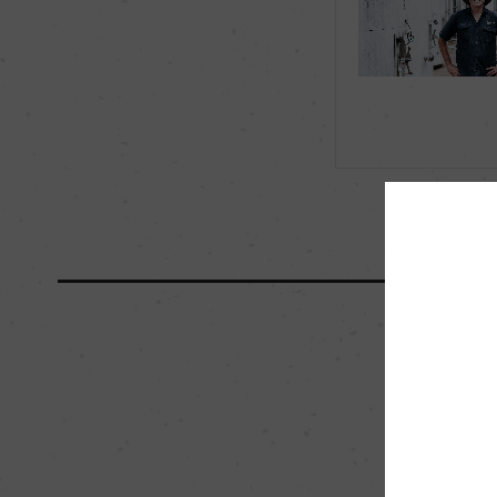
有機JAS認証
ー
海外ワイン専門誌評価歴
ー
国内ワイン専門誌評価歴
ー
醗酵・熟成
醗酵：75% ステンレ
00L)
熟成：75% ステンレ
00L)6ケ月
栽培面積
0
樹齢
hakkou .年