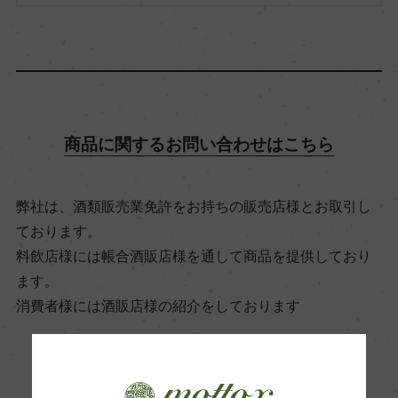
アルコール度数
13％
飲み頃温度
12℃
商品に関するお問い合わせはこちら
ビオ情報・認証機関
弊社は、酒類販売業免許をお持ちの販売店様とお取引し
サステナブル農法
ております。
料飲店様には帳合酒販店様を通して商品を提供しており
ます。
有機JAS認証
消費者様には酒販店様の紹介をしております
ー
コンクール入賞歴
お取り寄せ可能店一覧はこちら