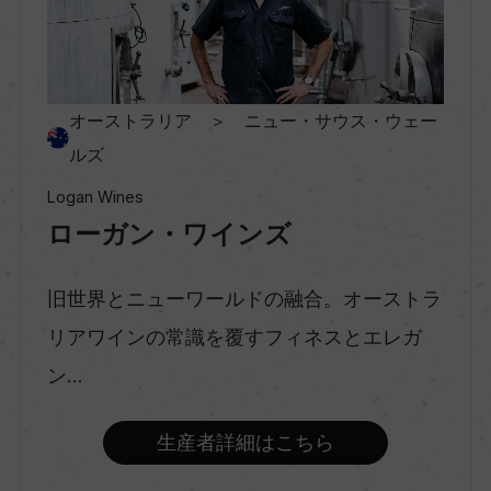
村名
ー
オーストラリア ＞ ニュー・サウス・ウェー
ルズ
種類
Logan Wines
スティルワイン
ローガン・ワインズ
味わい
旧世界とニューワールドの融合。オーストラ
辛口
リアワインの常識を覆すフィネスとエレガ
ン...
品種（原材料）
ピノ・グリ 100%
生産者詳細はこちら