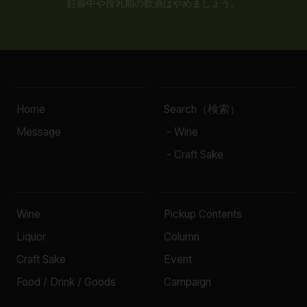
妊娠中や授乳期の飲酒はやめましょう。
Home
Search（検索）
Message
- Wine
- Craft Sake
Wine
Pickup Contents
Liquor
Column
Craft Sake
Event
Food / Drink / Goods
Campaign