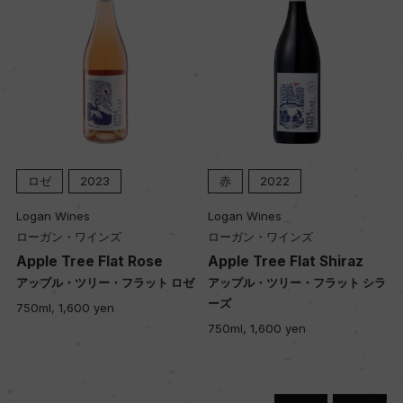
樹齢
16年
土壌
玄武岩に覆われた赤茶色の火山性土壌
ロゼ
2023
赤
2022
Logan Wines
Logan Wines
品質分類・原産地呼称
ローガン・ワインズ
ローガン・ワインズ
Apple Tree Flat Rose
Apple Tree Flat Shiraz
オレンジG.I.
ル
アップル・ツリー・フラット ロゼ
アップル・ツリー・フラット シラ
ーズ
750ml, 1,600 yen
750ml, 1,600 yen
格付
ー