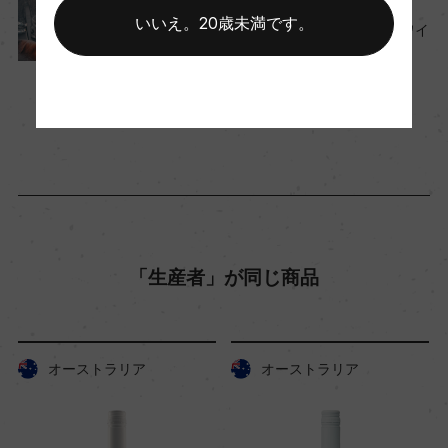
いいえ。20歳未満です。
知っておきたい！オレンジワイ
醗酵・熟成
ンのキホンとおすすめ9選
醗酵：87%ステンレスタンク、13%オーク樽(500
2023年2月14日
L/天然酵母/低温醗酵)
ワイン
フランス
…
熟成：ステンレスタンク、オーク樽(500L)で6カ月
年間生産量
50640
「生産者」が同じ商品
栽培面積
10ha
オーストラリア
オーストラリア
平均収量
38hl/ha