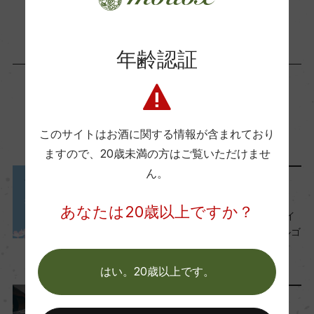
(2023)サクラアワード 2025 金賞
年齢認証
海外ワイン専門誌評価歴
ー
この商品に関連する記事
Wine Advocate 獲得点
このサイトはお酒に関する情報が含まれており
ー
ますので、
20歳未満の方はご覧いただけませ
ん。
メディア・受賞情報
国内ワイン専門誌評価歴
あなたは20歳以上ですか？
『サクラアワード2025』ダイ
ー
ヤモンドトロフィー＆ダブルゴ
ールド受賞ワインのご紹介
2025年3月3日
Wine Spectator 得点
はい。20歳以上です。
ー
ワインのキホン