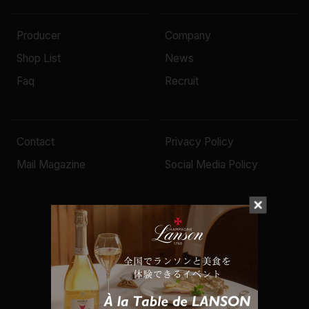
Producer
Company
Shop List
News
Faq
Recruit
Contact
Privacy Policy
Mail Magazine
Social Media Policy
© 2022 Mottox inc.