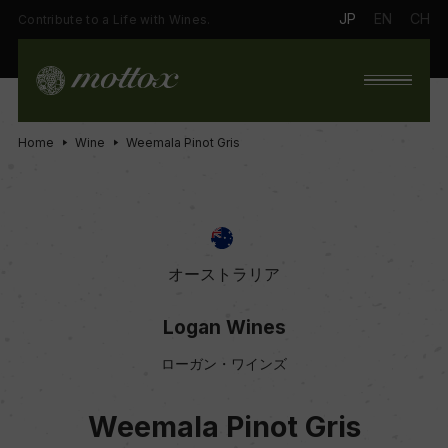
JP
EN
CH
Contribute to a Life with Wines.
Home
Wine
Weemala Pinot Gris
オーストラリア
Logan Wines
ローガン・ワインズ
Weemala Pinot Gris