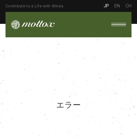
JP
EN
CH
Contribute to a Life with Wines.
エラー