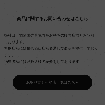
飲み頃温度
ー
商品に関するお問い合わせはこちら
ビオ情報・認証機関
弊社は、酒類販売業免許をお持ちの販売店様とお取引し
リュット・レゾネ
ております。
料飲店様には帳合酒販店様を通して商品を提供しており
有機JAS認証
ます。
ー
消費者様には酒販店様の紹介をしております
コンクール入賞歴
お取り寄せ可能店一覧はこちら
ー
海外ワイン専門誌評価歴