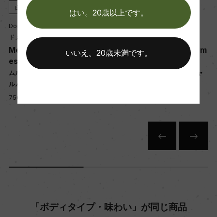
ィック醗酵
2023
白
2022
白
はい。20歳以上です。
熟成：オーク樽 12カ月(新樽30%、228L)
aine Jobard-Morey
Domaine Jobard-Morey
Domain
ーヌ・ジョバール・モレ
ドメーヌ・ジョバール・モレ
ドメー
rsault 1er Cru Charm
Meursault 1er Cru Charm
Meursa
年間生産量
いいえ。20歳未満です。
es
ot
1200
ソー プルミエ・クリュ シャ
ムルソー プルミエ・クリュ シャ
ムルソー
ルム
ュゾ
l, 25,200 yen
750ml, 21,800 yen
750ml, 
栽培面積
0
平均収量
50hl/ha
樹齢
「ボディタイプ・味わい」が同じ商品
20年