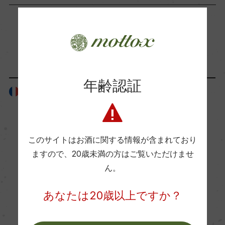
ー
Wine Advocate 獲得点
「生産者」が同じ商品
ー
年齢認証
フランス
フランス
フ
国内ワイン専門誌評価歴
ー
このサイトはお酒に関する情報が含まれており
Wine Spectator 得点
ますので、
20歳未満の方はご覧いただけませ
ー
ん。
あなたは20歳以上ですか？
醗酵・熟成
醗酵：オーク樽 主醗酵後オーク樽にてマロラクテ