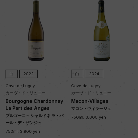
白
2022
白
2024
Cave de Lugny
Cave de Lugny
Cl
カーヴ・ド・リュニー
カーヴ・ド・リュニー
ク
ワ
Bourgogne Chardonnay
Macon-Villages
La Part des Anges
Au
マコン・ヴィラージュ
au
ブルゴーニュ シャルドネ ラ・パ
750ml, 3,000 yen
ール・デ・ザンジュ
オ
オ
750ml, 3,800 yen