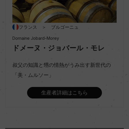
種類
スティルワイン
フランス ＞ ブルゴーニュ
Domaine Jobard-Morey
ドメーヌ・ジョバール・モレ
味わい
辛口
叔父の知識と甥の情熱がうみ出す新世代の
「美・ムルソー」
品種（原材料）
シャルドネ 100%
生産者詳細はこちら
アルコール度数
12.5％