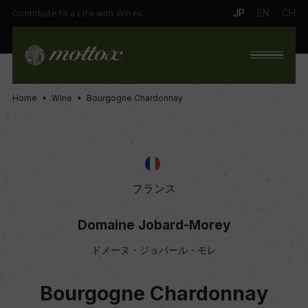
JP
EN
CH
Contribute to a Life with Wines.
Home
Wine
Bourgogne Chardonnay
フランス
Domaine Jobard-Morey
ドメーヌ・ジョバール・モレ
Bourgogne Chardonnay