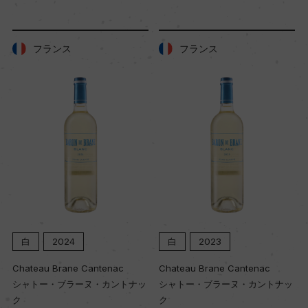
土壌
フランス
フランス
粘土石灰質
品質分類・原産地呼称
A.O.P.ブルゴーニュ
格付
ー
白
2024
白
2023
白
入数
ateau Brane Cantenac
Chateau Brane Cantenac
Chate
12
ャトー・ブラーヌ・カントナッ
シャトー・ブラーヌ・カントナッ
シャト
ク
ク