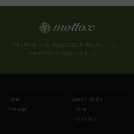
20歳未満の者の飲酒、飲酒運転は法律で禁止されています。
妊娠中や授乳期の飲酒はやめましょう。
Home
Search（検索）
Message
- Wine
- Craft Sake