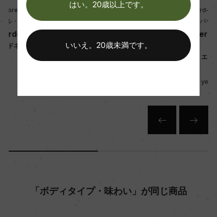
はい。20歳以上です。
Domaine Jobard-Morey
Domaine Jobard-Morey
年間生産量
ドメーヌ・ジョバール・モレ
ドメーヌ・ジョバール・モレ
Meursault 1er Cru Charm
Meursault 1er Cru Charm
3900
es
es
いいえ。20歳未満です。
ムルソー プルミエ・クリュ シャ
ムルソー プルミエ・クリュ シャ
ルム
ルム
栽培面積
750ml, 25,200 yen
750ml, 21,800 yen
0.55ha
平均収量
45hl/ha
樹齢
45年
「ボディタイプ・味わい」が同じ商品