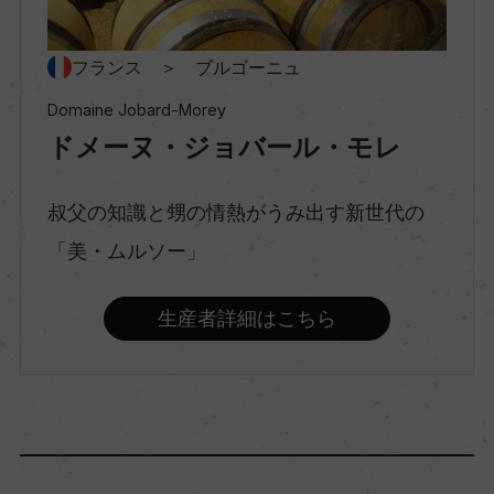
種類
スティルワイン
フランス ＞ ブルゴーニュ
Domaine Jobard-Morey
ドメーヌ・ジョバール・モレ
味わい
辛口
叔父の知識と甥の情熱がうみ出す新世代の
「美・ムルソー」
品種（原材料）
シャルドネ 100%
生産者詳細はこちら
アルコール度数
13.5％
飲み頃温度