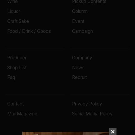
Wine
Pickup Contents
Liquor
Column
Craft Sake
Event
Food / Drink / Goods
Campaign
Producer
Company
Shop List
News
Faq
Recruit
Contact
Privacy Policy
Mail Magazine
Social Media Policy