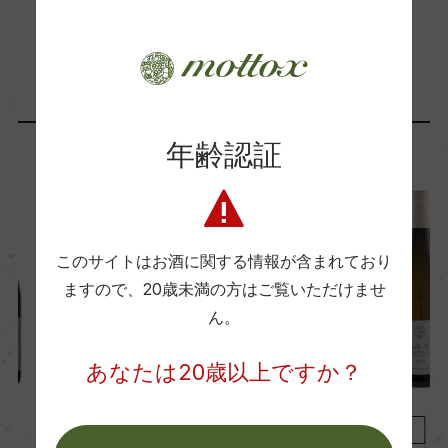
Wine Advocate 獲得点
「生産者」が同じ商品
ー
年齢認証
フランス
フランス
国内ワイン専門誌評価歴
ー
Wine Spectator 得点
このサイトはお酒に関する情報が含まれており
ー
ますので、
20歳未満の方はご覧いただけませ
ん。
醗酵・熟成
あなたは20歳以上ですか？
醗酵：オーク樽(MLF有)
熟成：オーク樽 12カ月(新樽15%、228L)
白
2023
白
2022