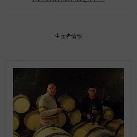
原産国名
フランス
生産者情報
地方名
ブルゴーニュ
地区名
コート・ド・ボーヌ
村名
ー