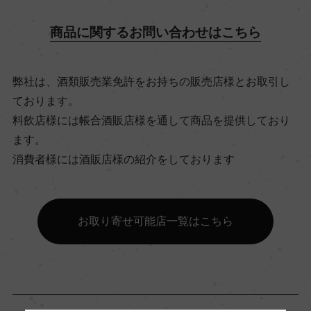
ー
商品に関するお問い合わせはこちら
ビオ情報・認証機関
弊社は、酒類販売業免許をお持ちの販売店様とお取引し
リュット・レゾネ
ております。
料飲店様には帳合酒販店様を通して商品を提供しており
有機JAS認証
ます。
ー
消費者様には酒販店様の紹介をしております
コンクール入賞歴
お取り寄せ可能店一覧はこちら
ー
海外ワイン専門誌評価歴
ー