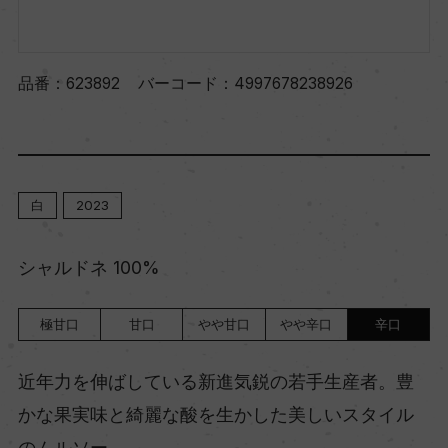
品番：
623892
バーコード：
4997678238926
白
2023
シャルドネ 100%
極甘口
甘口
やや甘口
やや辛口
辛口
近年力を伸ばしている新進気鋭の若手生産者。豊
かな果実味と綺麗な酸を生かした美しいスタイル
のムルソー。