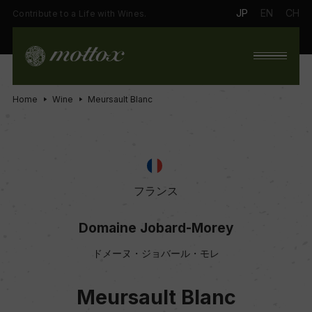
JP
EN
CH
Contribute to a Life with Wines.
Home
Wine
Meursault Blanc
フランス
Domaine Jobard-Morey
ドメーヌ・ジョバール・モレ
Meursault Blanc