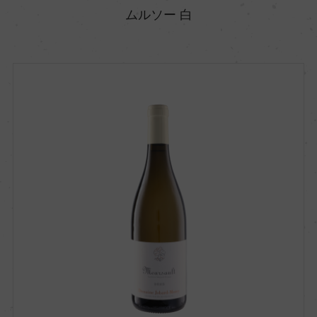
ムルソー 白