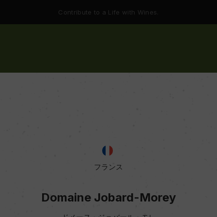
Contribute to a Life with Wines.
フランス
Domaine Jobard-Morey