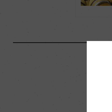
海外ワイン専門誌評価歴
ー
国内ワイン専門誌評価歴
ー
醗酵・熟成
醗酵：オーク樽(MLF
熟成：オーク樽 12カ月
栽培面積
0.15ha
樹齢
20年
品質分類・原産地呼称
A.O.P.ブルゴーニュ
入数
12