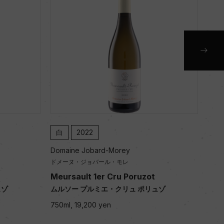
白
2022
白
Domaine Jobard-Morey
Doma
ドメーヌ・ジョバール・モレ
ドメ
Meursault 1er Cru Poruzot
Meu
ュゾ
ムルソー プルミエ・クリュ ポリュゾ
ムル
750ml, 19,200 yen
750m