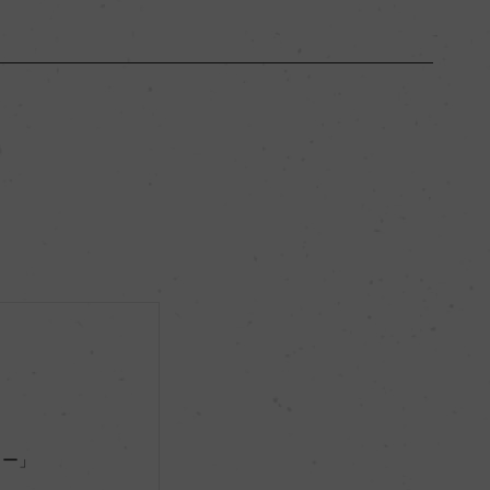
ブルゴーニュ
ー
辛口
12.5％
リュット・レゾネ
ー
ソー」