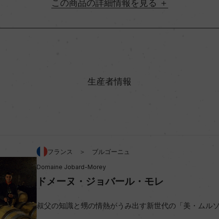
詳細情報
地方名
村名
生産者情報
味わい
アルコール度数
フランス ＞ ブルゴーニュ
Domaine Jobard-Morey
ビオ情報・認証機関
ドメーヌ・ジョバール・モレ
コンクール入賞歴
叔父の知識と甥の情熱がうみ出す新世代の「美・ムル