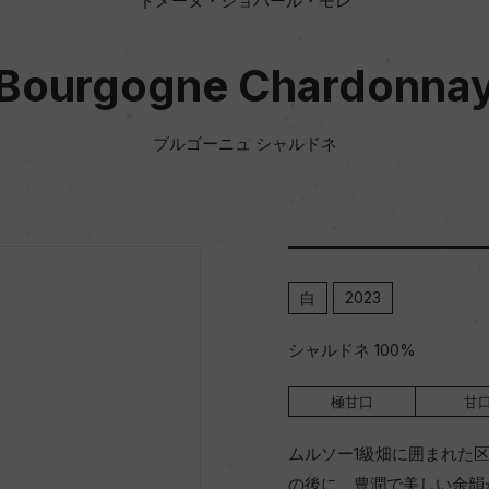
ドメーヌ・ジョバール・モレ
Bourgogne Chardonna
ブルゴーニュ シャルドネ
白
2023
シャルドネ 100%
極甘口
甘
ムルソー1級畑に囲まれた
の後に、豊潤で美しい余韻