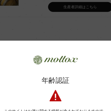
Wine Advocate 獲得点
生産者詳細はこちら
Wine Spectator 得点
有)
年間生産量
(新樽15%、228L)
平均収量
商品に関するお問い合わせはこちら
土壌
年齢認証
弊社は、酒類販売業免許をお持ちの販売店様とお取引しております
格付
料飲店様には帳合酒販店様を通して商品を提供しております。
消費者様には酒販店様の紹介をしております
色