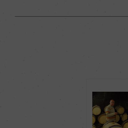
原産国名
フランス
地区名
コート・ド・ボーヌ
種類
スティルワイン
品種（原材料）
シャルドネ 100%
飲み頃温度
ー
有機JAS認証
ー