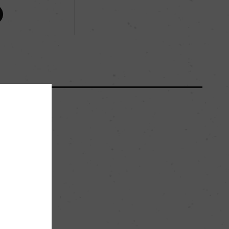
ー
ー
1200
50hl/ha
粘土石灰質
。
ー
白