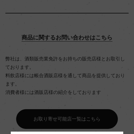
アルコール度数
14％
商品に関するお問い合わせはこちら
飲み頃温度
15℃
弊社は、酒類販売業免許をお持ちの販売店様とお取引し
ております。
ビオ情報・認証機関
料飲店様には帳合酒販店様を通して商品を提供しており
サステナブル農法, South African Wine and Spirits
ます。
Board
消費者様には酒販店様の紹介をしております
有機JAS認証
ー
お取り寄せ可能店一覧はこちら