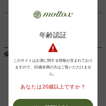
コンクール入賞歴
ー
海外ワイン専門誌評価歴
「生産者」が同じ商品
年齢認証
ー
Wine Advocate 獲得点
南アフリカ
南アフリカ
ー
このサイトはお酒に関する情報が含まれており
ますので、
20歳未満の方はご覧いただけませ
ん。
国内ワイン専門誌評価歴
ー
あなたは20歳以上ですか？
Wine Spectator 得点