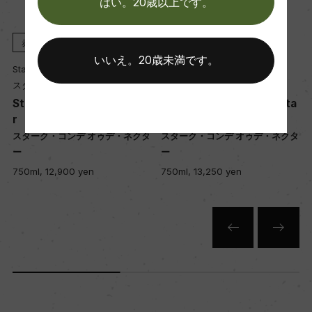
はい。20歳以上です。
ー
赤
2022
赤
2020
醗酵・熟成
いいえ。20歳未満です。
Stark-Conde Wines
Stark-Conde Wines
醗酵：ステンレスタンク
スターク・コンデ・ワインズ
スターク・コンデ・ワインズ
熟成：オーク樽で16カ月(フレンチオーク、225L/3
Stark Conde Oude Nekta
Stark Conde Oude Nekta
00L、新樽比率16%)
r
r
ー
スターク・コンデ オゥデ・ネクタ
スターク・コンデ オゥデ・ネクタ
ー
ー
年間生産量
750ml, 12,900 yen
750ml, 13,250 yen
ー
栽培面積
14ha
平均収量