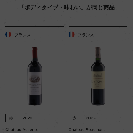
「ボディタイプ・味わい」が同じ商品
40hl/ha
樹齢
フランス
フランス
24年
土壌
風化した花崗岩土、砂利を含む粘土質
品質分類・原産地呼称
W.O. ケープ・コースト
赤
2023
赤
2022
格付
ー
Chateau Ausone
Chateau Beaumont