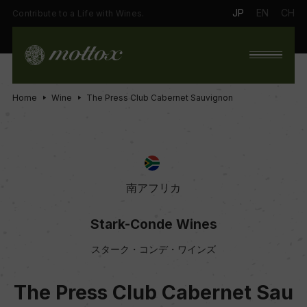
JP
EN
CH
Contribute to a Life with Wines.
Home
Wine
The Press Club Cabernet Sauvignon
南アフリカ
Stark-Conde Wines
スターク・コンデ・ワインズ
The Press Club Cabernet Sau