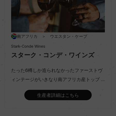
村名
ー
種類
南アフリカ ＞ ウエスタン・ケープ
スティルワイン
Stark-Conde Wines
スターク・コンデ・ワインズ
味わい
フルボディ
たった6樽しか造られなかったファーストヴ
ィンテージがいきなり南アフリカ産トップ ...
品種（原材料）
生産者詳細はこちら
カベルネ・ソーヴィニヨン 85%/サンソー 9%/プ
ティ・ヴェルド 6%