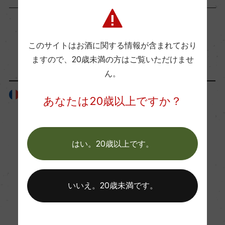
飲み頃温度
17℃
このサイトはお酒に関する情報が含まれており
「ボディタイプ・味わい」が同じ商品
ますので、
20歳未満の方はご覧いただけませ
ビオ情報・認証機関
ん。
ー
フランス
フランス
あなたは20歳以上ですか？
有機JAS認証
ー
はい。20歳以上です。
コンクール入賞歴
ー
いいえ。20歳未満です。
海外ワイン専門誌評価歴