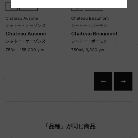
ー
赤
2023
赤
2022
Chateau Ausone
Chateau Beaumont
シャトー・オーゾンヌ
シャトー・ボーモン
Wine Advocate 獲得点
Chateau Ausone
Chateau Beaumont
ー
シャトー・オーゾンヌ
シャトー・ボーモン
750ml, 155,000 yen
750ml, 3,800 yen
国内ワイン専門誌評価歴
ー
Wine Spectator 得点
ー
醗酵・熟成
「品種」が同じ商品
醗酵：ステンレスタンク(MLF有)