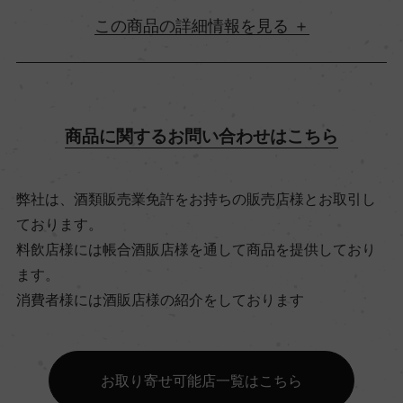
詳細情報
原産国名
フランス
商品に関するお問い合わせはこちら
地方名
弊社は、酒類販売業免許をお持ちの販売店様とお取引し
ボルドー
ております。
料飲店様には帳合酒販店様を通して商品を提供しており
地区名
ます。
消費者様には酒販店様の紹介をしております
ー
村名
お取り寄せ可能店一覧はこちら
ー