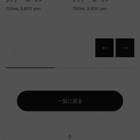
750ml, 3,800 yen
750ml, 3,800 yen
土壌
砂利、粘土石灰、小石
品質分類・原産地呼称
A.O.C.コート・ド・ボルドー
格付
ー
一覧に戻る
入数
12
色