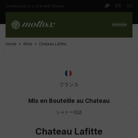
JP
EN
CH
Contribute to a Life with Wines.
Home
Wine
Chateau Lafitte
フランス
Mis en Bouteille au Chateau
シャトー元詰
Chateau Lafitte