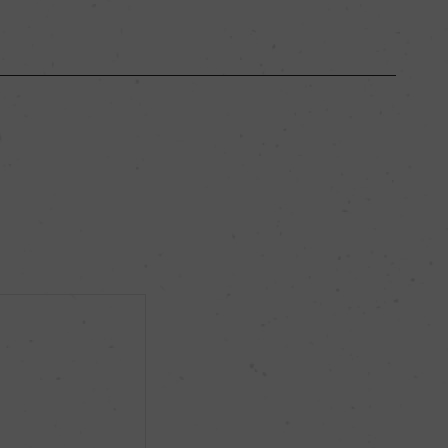
カリフォルニア
ー
フルボディ
13.5％
サステナブル農法