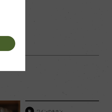
ー
赤
。
ワインのキホン