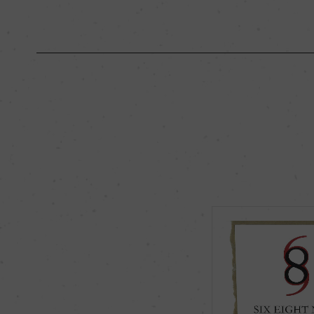
原産国名
アメリカ
地区名
ノース・コースト
種類
スティルワイン
品種（原材料）
ジンファンデル 38
6%/メルロー 19%
8%
飲み頃温度
16℃