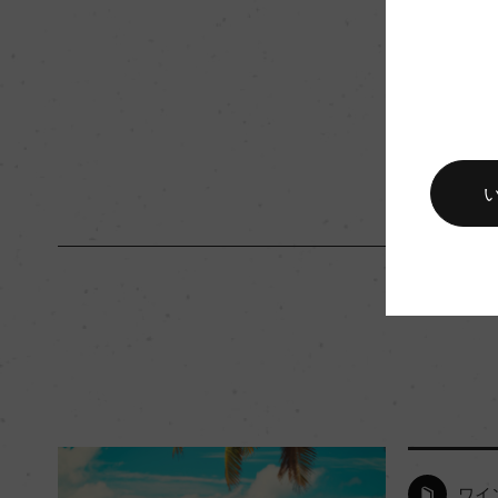
品質分類・原産地呼称
ナパ・ヴァレーA.V.A
入数
12
キャップの仕様
コルク
ワイ