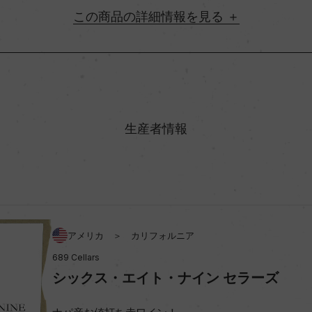
詳細情報
地方名
村名
生産者情報
味わい
%/カベルネ・ソーヴィニヨン 2
アルコール度数
/シラー 9%/プティット・シラー
アメリカ ＞ カリフォルニア
689 Cellars
シックス・エイト・ナイン セラーズ
ビオ情報・認証機関