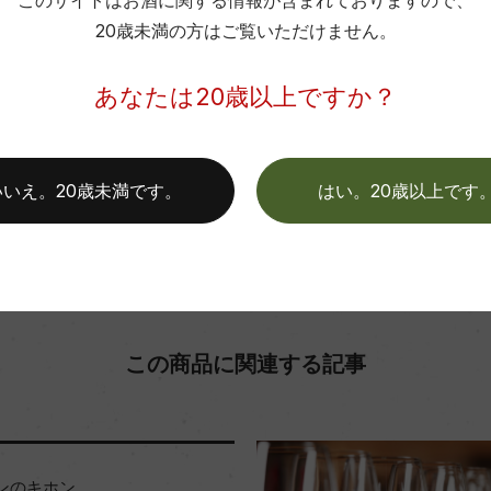
このサイトはお酒に関する情報が含まれておりますので、
.
格付
20歳未満の方はご覧いただけません。
色
あなたは20歳以上ですか？
お取り寄せ可能店一覧はこちら
いいえ。20歳未満です。
はい。20歳以上です
この商品に関連する記事
ンのキホン