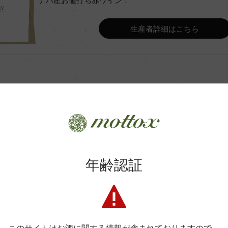
ナパ産お値打ち赤ワイン！
コンクール入賞歴
生産者詳細はこちら
Wine Advocate 獲得点
Wine Spectator 得点
ンク醗酵
年間生産量
ーク樽(新樽25%)12カ月、7
12か月
年齢認証
商品に関するお問い合わせはこちら
平均収量
弊社は、酒類販売業免許をお持ちの販売店様とお取引しております
土壌
料飲店様には帳合酒販店様を通して商品を提供しております。
消費者様には酒販店様の紹介をしております