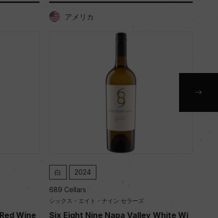
アメリカ
白
2024
赤
689 Cellars
689 
シックス・エイト・ナイン セラーズ
シッ
 Red Wine
Six Eight Nine Napa Valley White Wi
Six 