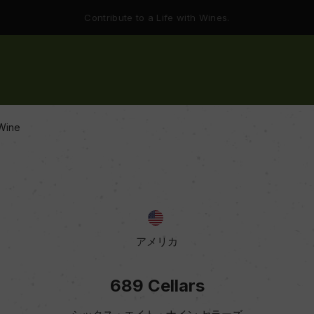
Contribute to a Life with Wines.
 Wine
アメリカ
689 Cellars