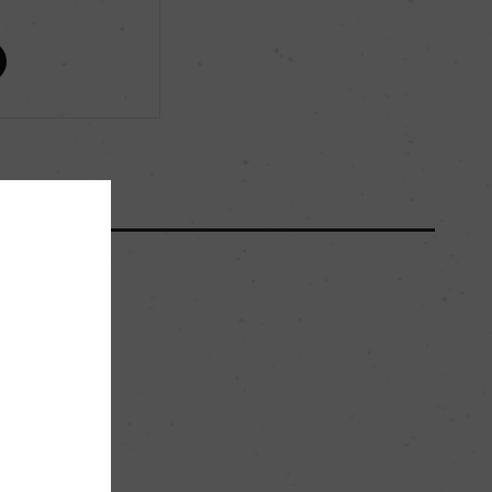
ー
ー
ー
125000
45hl/ha
。
花崗岩質土壌、ローム質沖積土壌