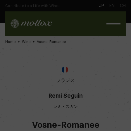
JP
EN
CH
Contribute to a Life with Wines.
Home
Wine
Vosne-Romanee
フランス
Remi Seguin
レミ・スガン
Vosne-Romanee