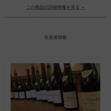
詳細情報
原産国名
フランス
生産者情報
地方名
ブルゴーニュ
地区名
コート・ド・ニュイ
村名
ー