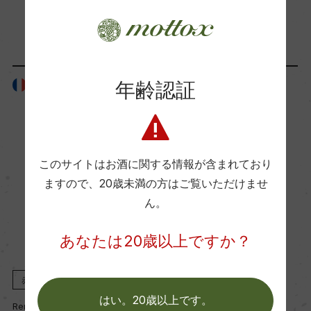
ー
「生産者」が同じ商品
Wine Advocate 獲得点
ー
年齢認証
フランス
フランス
国内ワイン専門誌評価歴
ー
このサイトはお酒に関する情報が含まれており
ますので、
20歳未満の方はご覧いただけませ
Wine Spectator 得点
ん。
ー
あなたは20歳以上ですか？
醗酵・熟成
赤
2023
赤
2022
醗酵：ステンレスタンクで主醗酵後 1/3オーク樽 2/
はい。20歳以上です。
Remi Seguin
Remi Seguin