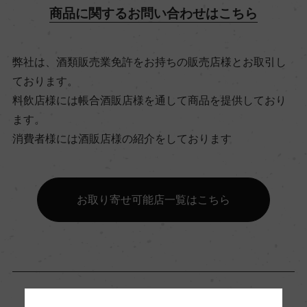
商品に関するお問い合わせはこちら
飲み頃温度
ー
弊社は、酒類販売業免許をお持ちの販売店様とお取引し
ております。
ビオ情報・認証機関
料飲店様には帳合酒販店様を通して商品を提供しており
リュット・レゾネ
ます。
消費者様には酒販店様の紹介をしております
有機JAS認証
ー
お取り寄せ可能店一覧はこちら
コンクール入賞歴
ー
海外ワイン専門誌評価歴