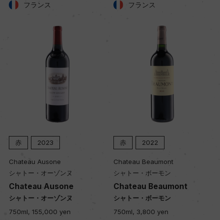
フランス
フランス
50年
土壌
粘土石灰質
品質分類・原産地呼称
A.O.C.ヴォーヌ・ロマネ
赤
2023
赤
2022
格付
ー
Chateau Ausone
Chateau Beaumont
シャトー・オーゾンヌ
シャトー・ボーモン
Chateau Ausone
Chateau Beaumont
入数
シャトー・オーゾンヌ
シャトー・ボーモン
12
750ml, 155,000 yen
750ml, 3,800 yen