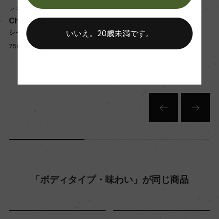
3アンフォラにてマロラクティック醗酵
レミ・スガン
レミ・スガン
熟成：オーク樽 14カ月(仏産、228L、新樽比率
Chambolle-Musigny
Chambolle-Musigny
0%)
シャンボル・ミュジニー
シャンボル・ミュジニー
いいえ。20歳未満です。
750ml, 18,700 yen
750ml, 17,900 yen
年間生産量
2000
栽培面積
0.3ha
平均収量
「ボディタイプ・味わい」が同じ商品
40hl/ha
樹齢