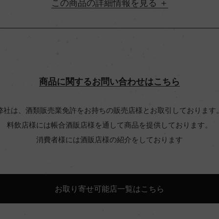
詳細情報
地方名
村名
商品に関するお問い合わせはこちら
味わい
弊社は、酒類販売業免許をお持ちの販売店様とお取引しております
料飲店様には帳合酒販店様を通して商品を提供しております。
ン 58%/メルロー 42%
アルコール度数
消費者様には酒販店様の紹介をしております
ビオ情報・認証機関
お取り寄せ可能店一覧はこちら
コンクール入賞歴