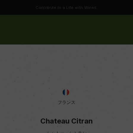
Contribute to a Life with Wines.
フランス
Chateau Citran