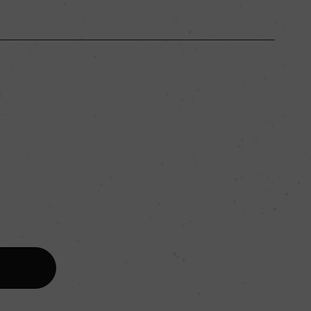
ボルドー
ー
フルボディ
。
13％
ー
ー