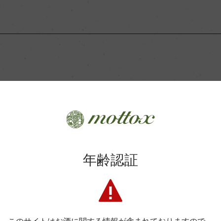
Wine Advocate 獲得点
Wine Spectator 得点
年間生産量
「生産者」が同じ商品
平均収量
ス
フランス
土壌
年齢認証
ク
格付
色