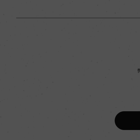
原産国名
フランス
地区名
オー・メドック
種類
スティルワイン
品種（原材料）
カベルネ・ソーヴィニヨ
飲み頃温度
17℃
有機JAS認証
ー