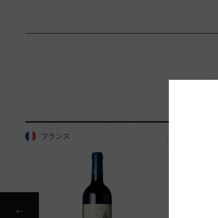
海外ワイン専門誌評価歴
ー
国内ワイン専門誌評価歴
ー
醗酵・熟成
醗酵：ー
熟成：ー
栽培面積
100ha
フランス
フラン
樹齢
ー
品質分類・原産地呼称
A.O.C.オー・メドッ
入数
12