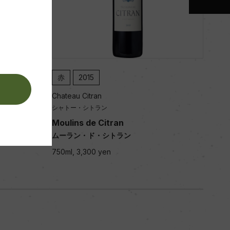
赤
2015
赤
。
Chateau Citran
Chat
シャトー・シトラン
シャ
Moulins de Citran
Mou
ムーラン・ド・シトラン
ムー
750ml, 3,300 yen
750m