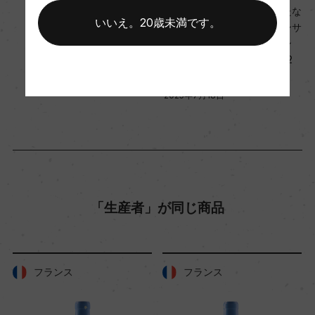
ョン、主醗酵後マロラクティック醗酵
る、ドメーヌ・コアペの新たな
熟成：オーク樽 8カ月(225L)
いいえ。20歳未満です。
挑戦！遅摘みのプティ・マンサ
ンで造られるオレンジワイン
「ミステール・ジョーヌ 202
年間生産量
2」新発売
2500
2025年7月18日
栽培面積
1ha
「生産者」が同じ商品
平均収量
25hl/ha
フランス
フランス
樹齢
10年