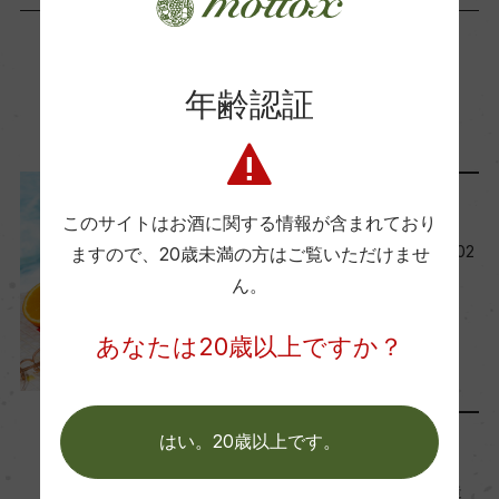
ー
年齢認証
Wine Advocate 獲得点
この商品に関連する記事
ー
レポート
国内ワイン専門誌評価歴
このサイトはお酒に関する情報が含まれており
ー
今月の新規取り扱い商品【202
ますので、
20歳未満の方はご覧いただけませ
5年8月】
ん。
2025年8月1日
Wine Spectator 得点
あなたは20歳以上ですか？
ワイン
フランス
…
ー
醗酵・熟成
はい。20歳以上です。
リリース情報
醗酵：ステンレスタンクにて14日間のマセレーシ
世界最高峰の甘口ワインを造