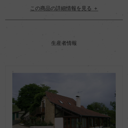
詳細情報
原産国名
フランス
生産者情報
地方名
シュッド・ウエスト
地区名
ー
村名
ー