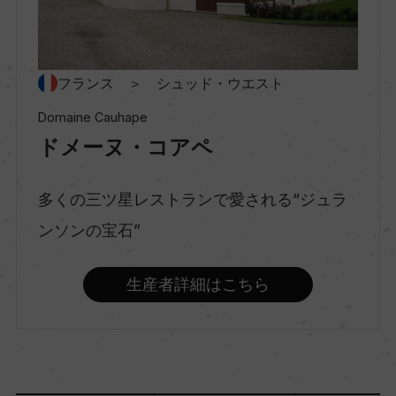
種類
スティルワイン
フランス ＞ シュッド・ウエスト
Domaine Cauhape
ドメーヌ・コアペ
味わい
辛口
多くの三ツ星レストランで愛される“ジュラ
ンソンの宝石”
品種（原材料）
プティ・マンサン 100%
生産者詳細はこちら
アルコール度数
15％