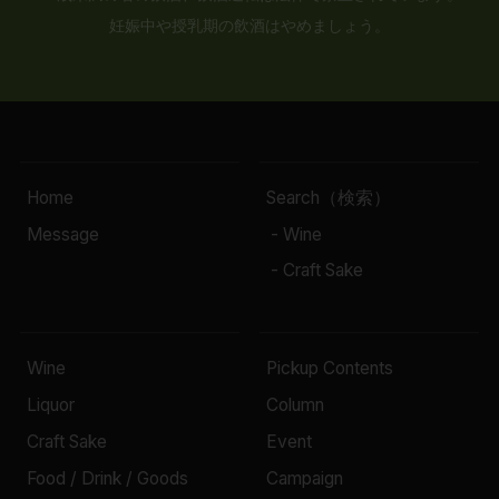
妊娠中や授乳期の飲酒はやめましょう。
Home
Search（検索）
Message
- Wine
- Craft Sake
Wine
Pickup Contents
Liquor
Column
Craft Sake
Event
Food / Drink / Goods
Campaign