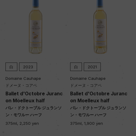
土壌
珪素粘土質
品質分類・原産地呼称
ヴァン・ド・フランス
白
2023
白
2021
Domaine Cauhape
Domaine Cauhape
格付
ドメーヌ・コアペ
ドメーヌ・コアペ
ー
Ballet d'Octobre Juranc
Ballet d'Octobre Juranc
on Moelleux half
on Moelleux half
バレ・ドクトーブル ジュランソ
バレ・ドクトーブル ジュランソ
入数
ン・モワルー ハーフ
ン・モワルー ハーフ
12
375ml, 2,250 yen
375ml, 1,900 yen