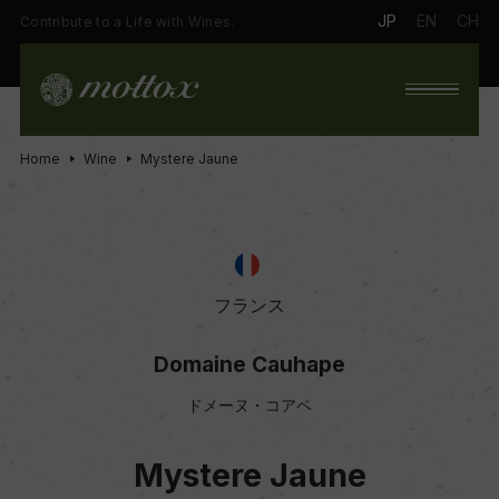
JP
EN
CH
Contribute to a Life with Wines.
Home
Wine
Mystere Jaune
フランス
Domaine Cauhape
ドメーヌ・コアペ
Mystere Jaune