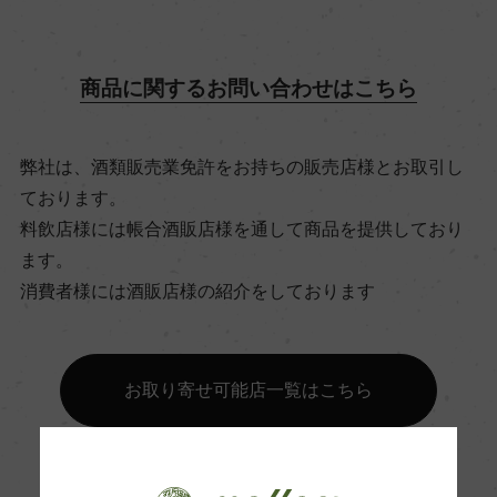
飲み頃温度
10℃
商品に関するお問い合わせはこちら
ビオ情報・認証機関
弊社は、酒類販売業免許をお持ちの販売店様とお取引し
サステナブル農法
ております。
料飲店様には帳合酒販店様を通して商品を提供しており
有機JAS認証
ます。
ー
消費者様には酒販店様の紹介をしております
コンクール入賞歴
お取り寄せ可能店一覧はこちら
ー
海外ワイン専門誌評価歴