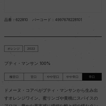
品番：
622810
バーコード：
4997678228101
オレンジ
2022
プティ・マンサン 100%
極甘口
甘口
やや甘口
やや辛口
辛口
ドメーヌ・コアペがプティ・マンサンから生み出
すオレンジワイン。蜜リンゴや黄桃にスパイスの
アロマ。豊かな果実感に繊細な酸と絹の様なタン